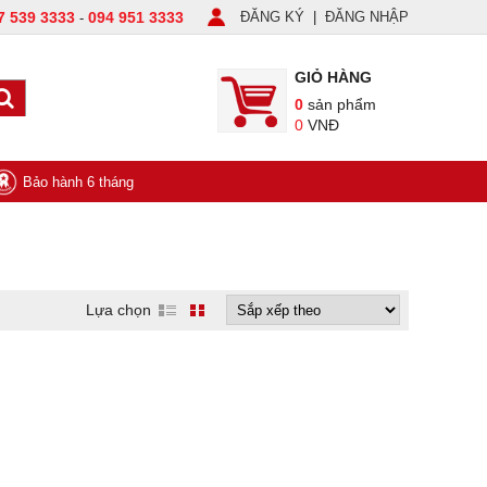
7 539 3333
094 951 3333
ĐĂNG KÝ
|
ĐĂNG NHẬP
-
GIỎ HÀNG
0
sản phẩm
0
VNĐ
Bảo hành 6 tháng
Lựa chọn