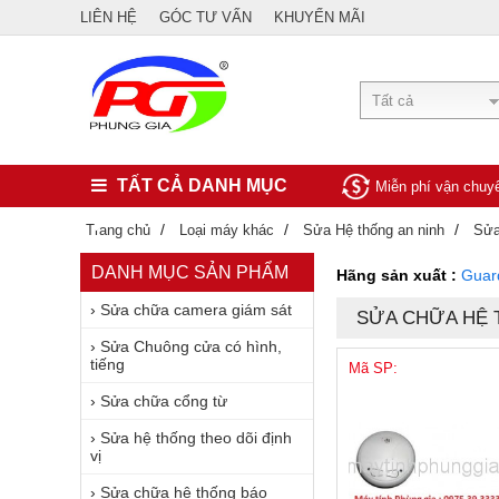
LIÊN HỆ
GÓC TƯ VẤN
KHUYẾN MÃI
Tất cả
TẤT CẢ DANH MỤC
Miễn phí vận chu
/
/
/
Trang chủ
Loại máy khác
Sửa Hệ thống an ninh
Sửa
DANH MỤC SẢN PHẨM
Hãng sản xuất :
Guar
›
Sửa chữa camera giám sát
SỬA CHỮA HỆ
›
Sửa Chuông cửa có hình,
tiếng
Mã SP:
›
Sửa chữa cổng từ
›
Sửa hệ thống theo dõi định
vị
›
Sửa chữa hệ thống báo