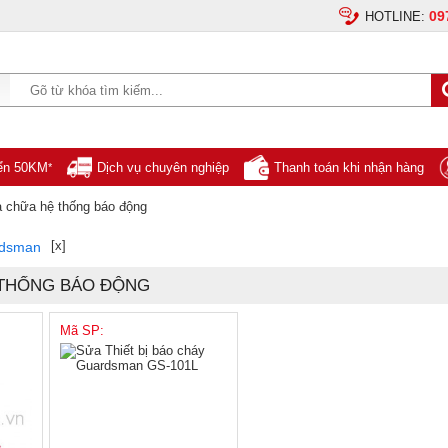
09
HOTLINE:
yển 50KM
Dịch vụ chuyên nghiệp
Thanh toán khi nhận hàng
*
 chữa hệ thống báo động
[x]
dsman
 THỐNG BÁO ĐỘNG
Mã SP: