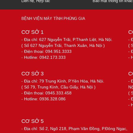
Liên hệ, Hợp tác
Bảo mật thông tin khá
BỆNH VIỆN MÁY TÍNH PHÙNG GIA
CƠ SỞ 1
C
- Địa chỉ: 627 Nguyễn Trãi, P.Thanh Liệt, Hà Nội.
- 
( Số 627 Nguyễn Trãi, Thanh Xuân, Hà Nội )
( 
- Điện thoại: 094.951.3333
- 
- Hotline: 0942.173.333
- 
CƠ SỞ 3
C
- Địa chỉ: 79 Trung Kính, P.Yên Hòa, Hà Nội.
- 
( Số 79, Trung Kính, Cầu Giấy, Hà Nội )
Nộ
- Điện thoại: 0945.333.458
( 
- Hotline: 0936.328.086
- 
- 
CƠ SỞ 5
- Địa chỉ: Số 2, Ngõ 218, Phạm Văn Đồng, P.Đông Ngạc,