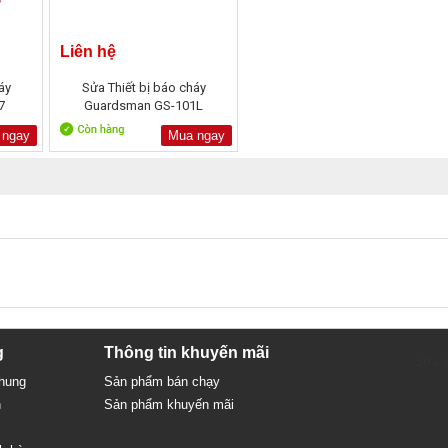
Liên hệ
áy
Sửa Thiết bị báo cháy
7
Guardsman GS-101L
 ngay
Mua ngay
g
Thông tin khuyến mãi
Sửa c
chung
Sản phẩm bán chạy
n
Sản phẩm khuyến mãi