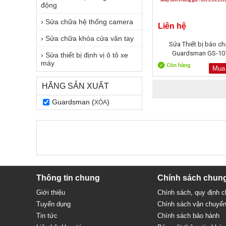
động
›
Sửa chữa hệ thống camera
Liên hệ
›
Sửa chữa khóa cửa vân tay
Sửa Thiết bị báo ch
Guardsman GS-10
›
Sửa thiết bị định vị ô tô xe
máy
Mua
HÃNG SẢN XUẤT
Guardsman (
)
XÓA
Thông tin chung
Chính sách chun
Giới thiệu
Chính sách, quy định 
Tuyển dụng
Chính sách vận chuyể
Tin tức
Chính sách bảo hành