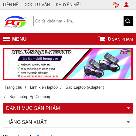
LIÊN HỆ
GÓC TƯ VẤN
KHUYẾN MÃI
0
MENU
SẢN PHẨM
/
/
Trang chủ
Linh kiện laptop
Sạc Laptop (Adapter )
/
Sạc laptop Hp Compaq
DANH MỤC SẢN PHẨM
HÃNG SẢN XUẤT