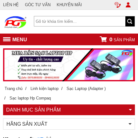
LIÊN HỆ
GÓC TƯ VẤN
KHUYẾN MÃI
0
MENU
SẢN PHẨM
/
/
Trang chủ
Linh kiện laptop
Sạc Laptop (Adapter )
/
Sạc laptop Hp Compaq
DANH MỤC SẢN PHẨM
HÃNG SẢN XUẤT