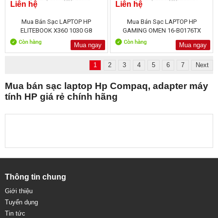
Liên hệ
Liên hệ
Mua Bán Sạc LAPTOP HP
Mua Bán Sạc LAPTOP HP
ELITEBOOK X360 1030 G8
GAMING OMEN 16-B0176TX
Mua ngay
Mua ngay
1
2
3
4
5
6
7
Next
Mua bán sạc laptop Hp Compaq, adapter máy
tính HP giá rẻ chính hãng
Thông tin chung
Giới thiệu
Tuyển dụng
Tin tức