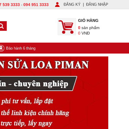
7 539 3333
094 951 3333
ĐĂNG KÝ
|
ĐĂNG NHẬP
-
GIỎ HÀNG
0
sản phẩm
0
VNĐ
Bảo hành 6 tháng