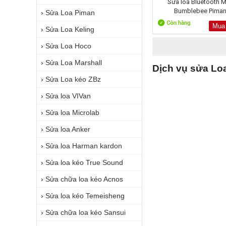
Sửa loa Bluetooth M
Bumblebee Pima
›
Sửa Loa Piman
Mua
›
Sửa Loa Keling
›
Sửa Loa Hoco
›
Sửa Loa Marshall
Dịch vụ sửa Loa
›
Sửa Loa kéo ZBz
›
Sửa loa VIVan
›
Sửa loa Microlab
›
Sửa loa Anker
›
Sửa loa Harman kardon
›
Sửa loa kéo True Sound
›
Sửa chữa loa kéo Acnos
›
Sửa loa kéo Temeisheng
›
Sửa chữa loa kéo Sansui