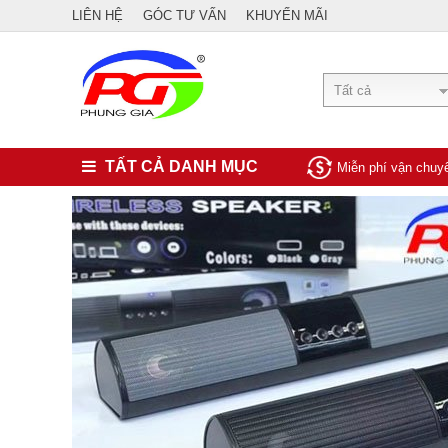
LIÊN HỆ
GÓC TƯ VẤN
KHUYẾN MÃI
Tất cả
TẤT CẢ DANH MỤC
Miễn phí vận chu