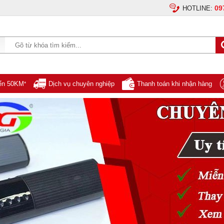
09
HOTLINE:
yển 50KM
Dịch vụ chuyên nghiệp
Thanh toán khi nhận hàng
*