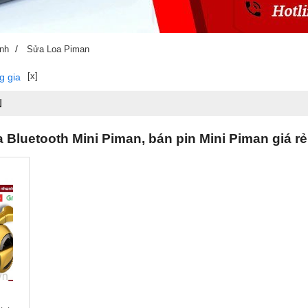
/
ính
Sửa Loa Piman
[x]
g gia
N
 Bluetooth Mini Piman, bán pin Mini Piman giá rẻ