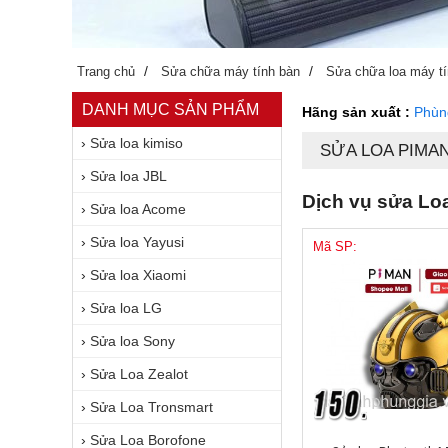
/
/
Trang chủ
Sửa chữa máy tính bàn
Sửa chữa loa máy t
DANH MỤC SẢN PHẨM
Hãng sản xuất :
Phùn
›
Sửa loa kimiso
SỬA LOA PIMA
›
Sửa loa JBL
Dịch vụ sửa Loa
›
Sửa loa Acome
›
Sửa loa Yayusi
Mã SP:
›
Sửa loa Xiaomi
›
Sửa loa LG
›
Sửa loa Sony
›
Sửa Loa Zealot
›
Sửa Loa Tronsmart
›
Sửa Loa Borofone