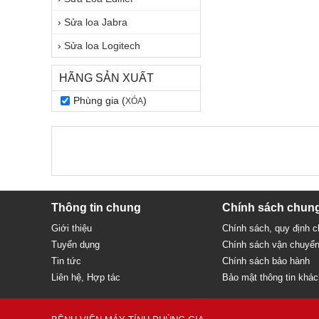
›
Sửa loa Jabra
›
Sửa loa Logitech
HÃNG SẢN XUẤT
Phùng gia (
)
XÓA
Thông tin chung
Chính sách chun
Giới thiệu
Chính sách, quy định 
Tuyển dụng
Chính sách vận chuyể
Tin tức
Chính sách bảo hành
Liên hệ, Hợp tác
Bảo mật thông tin khá