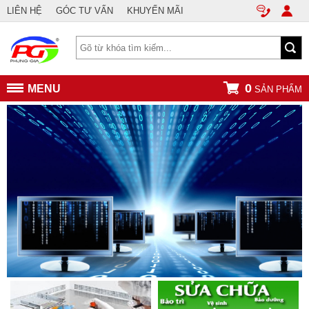
LIÊN HỆ
GÓC TƯ VẤN
KHUYẾN MÃI
0
MENU
SẢN PHẨM