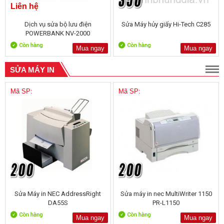
Liên hệ
Dịch vụ sửa bộ lưu điện
Sửa Máy hủy giấy Hi-Tech C285
POWERBANK NV-2000
Mua ngay
Mua ngay
SỬA MÁY IN
Mã SP:
Mã SP:
Sửa Máy in NEC AddressRight
Sửa máy in nec MultiWriter 1150
DA55S
PR-L1150
Mua ngay
Mua ngay