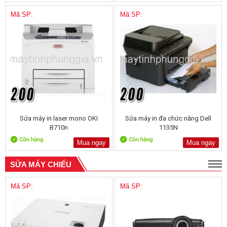
Mã SP:
Mã SP:
Sửa máy in laser mono OKI
Sửa máy in đa chức năng Dell
B710n
1135N
Mua ngay
Mua ngay
SỬA MÁY CHIẾU
Mã SP:
Mã SP: