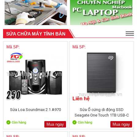
SỬA CHỮA MÁY TÍNH BÀN
Mã SP:
Mã SP:
Liên hệ
Sửa Loa Soundmax 2.1 A970
Sửa Ổ cứng di động SSD
Seagate One Touch 1TB USB-C
Mua ngay
Mua ngay
Mã SP:
Mã SP: