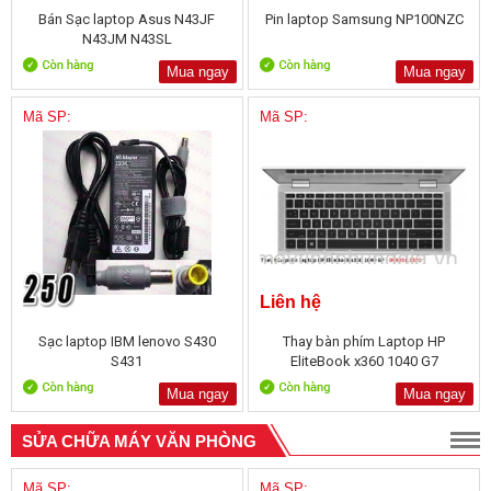
Bán Sạc laptop Asus N43JF
Pin laptop Samsung NP100NZC
N43JM N43SL
Mua ngay
Mua ngay
Mã SP:
Mã SP:
Liên hệ
Sạc laptop IBM lenovo S430
Thay bàn phím Laptop HP
S431
EliteBook x360 1040 G7
Mua ngay
Mua ngay
SỬA CHỮA MÁY VĂN PHÒNG
Mã SP:
Mã SP: