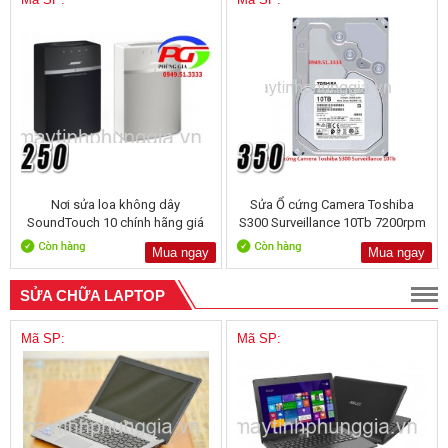
Nơi sửa loa không dây
Sửa Ổ cứng Camera Toshiba
SoundTouch 10 chính hãng giá
S300 Surveillance 10Tb 7200rpm
hạt dẻ
256Mb
Mua ngay
Mua ngay
SỬA CHỮA LAPTOP
Mã SP:
Mã SP: