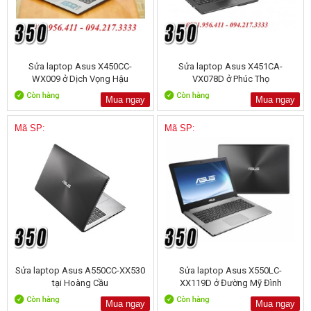
Sửa laptop Asus X450CC-
Sửa laptop Asus X451CA-
WX009 ở Dịch Vọng Hậu
VX078D ở Phúc Thọ
Mua ngay
Mua ngay
Mã SP:
Mã SP:
Sửa laptop Asus A550CC-XX530
Sửa laptop Asus X550LC-
tại Hoàng Cầu
XX119D ở Đường Mỹ Đình
Mua ngay
Mua ngay