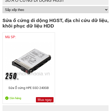
SỬA Ổ CỨNG DI DỘNG HGST
Sửa ổ cứng di dộng HGST, địa chỉ cứu dữ liệu,
khôi phục dữ liệu HDD
Mã SP:
Sửa Ổ cứng HPE SSD 240GB
Mua ngay