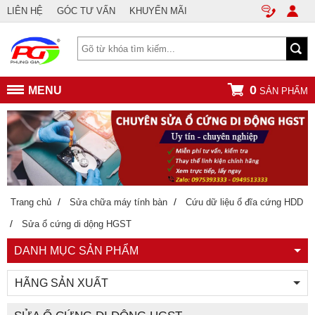
LIÊN HỆ
GÓC TƯ VẤN
KHUYẾN MÃI
0
MENU
SẢN PHẨM
/
/
Trang chủ
Sửa chữa máy tính bàn
Cứu dữ liệu ổ đĩa cứng HDD
/
Sửa ổ cứng di dộng HGST
DANH MỤC SẢN PHẨM
HÃNG SẢN XUẤT