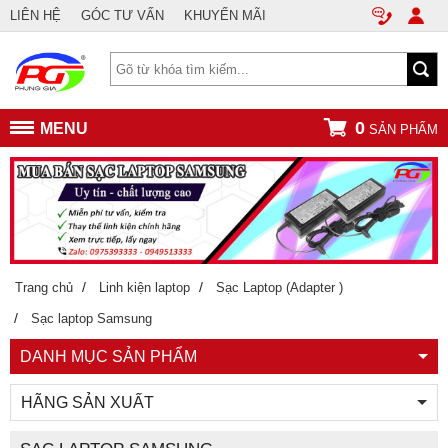
LIÊN HỆ
GÓC TƯ VẤN
KHUYẾN MÃI
0
MENU
SẢN PHẨM
/
/
Trang chủ
Linh kiện laptop
Sạc Laptop (Adapter )
/
Sạc laptop Samsung
DANH MỤC SẢN PHẨM
HÃNG SẢN XUẤT