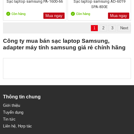
Sạc laptop samsung PA-1600-66
Sạc laptop samsung AD-6019
SPA-830E
Mua ngay
Mua ngay
1
2
3
Next
Công ty mua bán sạc laptop Samsung,
adapter máy tính samsung giá rẻ chính hãng
Thông tin chung
Giới thiệu
Tuyển dụng
Tin tức
Liên hệ, Hợp tác