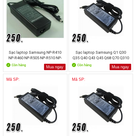
Sạc laptop Samsung NP-R410
Sạc laptop Samsung Q1 Q30
NP-R460 NP-R505 NP-R510 NP-
Q35 Q40 Q43 Q45 Q68 Q70 Q310
R519
Mua ngay
Mua ngay
Mã SP:
Mã SP: