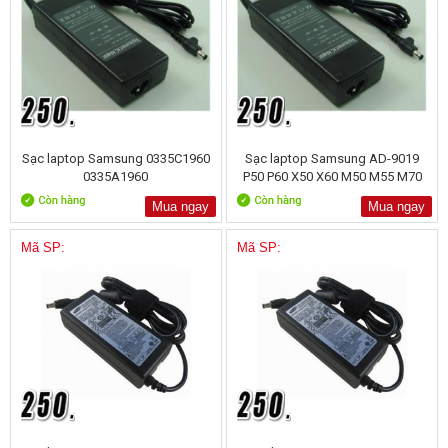
Sạc laptop Samsung 0335C1960
Sạc laptop Samsung AD-9019
0335A1960
P50 P60 X50 X60 M50 M55 M70
Mua ngay
Mua ngay
Mã SP:
Mã SP: