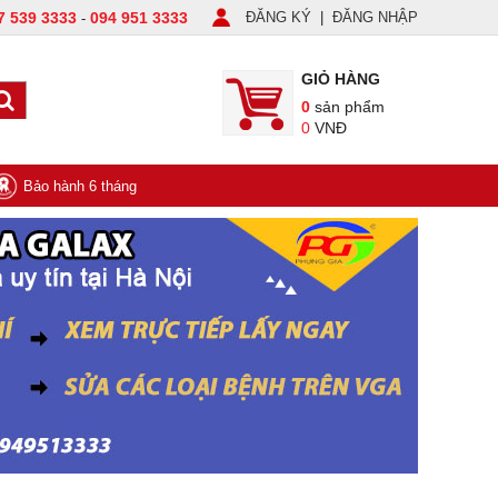
7 539 3333
094 951 3333
ĐĂNG KÝ
|
ĐĂNG NHẬP
-
GIỎ HÀNG
0
sản phẩm
0
VNĐ
Bảo hành 6 tháng