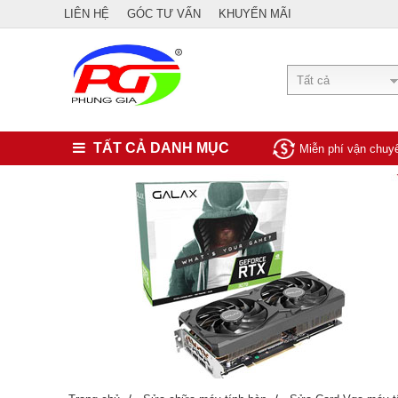
LIÊN HỆ
GÓC TƯ VẤN
KHUYẾN MÃI
Tất cả
TẤT CẢ DANH MỤC
Miễn phí vận chu