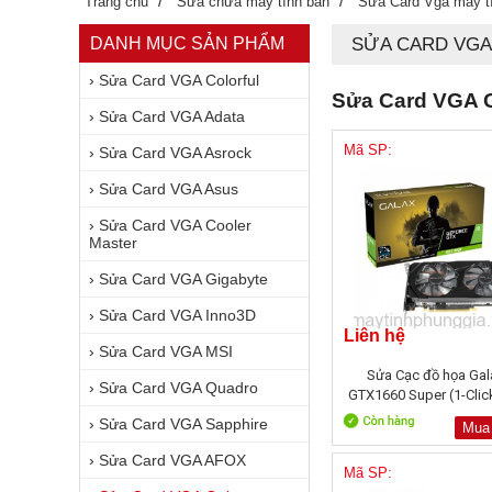
/
/
Trang chủ
Sửa chữa máy tính bàn
Sửa Card Vga máy t
DANH MỤC SẢN PHẨM
SỬA CARD VGA
›
Sửa Card VGA Colorful
Sửa Card VGA G
›
Sửa Card VGA Adata
Mã SP:
›
Sửa Card VGA Asrock
›
Sửa Card VGA Asus
›
Sửa Card VGA Cooler
Master
›
Sửa Card VGA Gigabyte
›
Sửa Card VGA Inno3D
Liên hệ
›
Sửa Card VGA MSI
Sửa Cạc đồ họa Gal
›
Sửa Card VGA Quadro
GTX1660 Super (1-Clic
6GB GDDR6
›
Sửa Card VGA Sapphire
Mua
›
Sửa Card VGA AFOX
Mã SP: