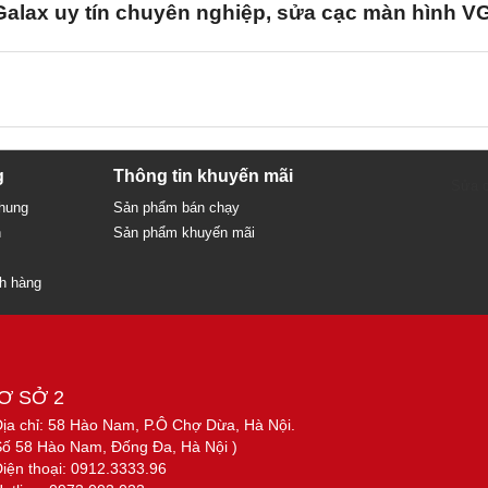
alax uy tín chuyên nghiệp, sửa cạc màn hình VG
g
Thông tin khuyến mãi
Sửa c
chung
Sản phẩm bán chạy
n
Sản phẩm khuyến mãi
ch hàng
Ơ SỞ 2
Địa chỉ: 58 Hào Nam, P.Ô Chợ Dừa, Hà Nội.
Số 58 Hào Nam, Đống Đa, Hà Nội )
Điện thoại: 0912.3333.96