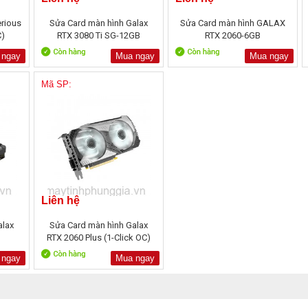
rious
Sửa Card màn hình Galax
Sửa Card màn hình GALAX
C)
RTX 3080 Ti SG-12GB
RTX 2060-6GB
 ngay
Mua ngay
Mua ngay
Mã SP:
Liên hệ
alax
Sửa Card màn hình Galax
G
RTX 2060 Plus (1-Click OC)
12GB
 ngay
Mua ngay