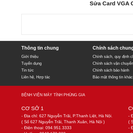
Sửa Card VGA G
Thông tin chung
Chính sách chun
Giới thiệu
Chính sách, quy định 
Tuyển dụng
Chính sách vận chuyể
Tin tức
Chính sách bảo hành
Liên hệ, Hợp tác
Bảo mật thông tin khá
BỆNH VIỆN MÁY TÍNH PHÙNG GIA
CƠ SỞ 1
C
- Địa chỉ: 627 Nguyễn Trãi, P.Thanh Liệt, Hà Nội.
- 
( Số 627 Nguyễn Trãi, Thanh Xuân, Hà Nội )
( 
- Điện thoại: 094.951.3333
- 