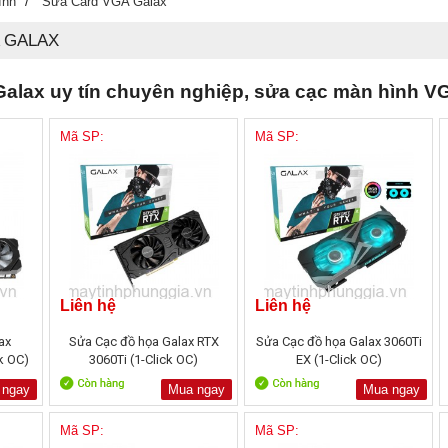
/
ính
Sửa Card VGA Galax
 GALAX
alax uy tín chuyên nghiệp, sửa cạc màn hình VG
Mã SP:
Mã SP:
Liên hệ
Liên hệ
ax
Sửa Cạc đồ họa Galax RTX
Sửa Cạc đồ họa Galax 3060Ti
k OC)
3060Ti (1-Click OC)
EX (1-Click OC)
 ngay
Mua ngay
Mua ngay
Mã SP:
Mã SP: