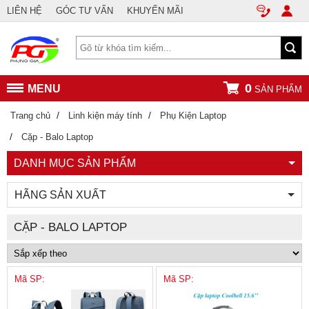
LIÊN HỆ
GÓC TƯ VẤN
KHUYẾN MÃI
0
MENU
SẢN PHẨM
/
/
Trang chủ
Linh kiện máy tính
Phụ Kiện Laptop
/
Cặp - Balo Laptop
DANH MỤC SẢN PHẨM
HÃNG SẢN XUẤT
CẶP - BALO LAPTOP
Mã SP:
Mã SP: