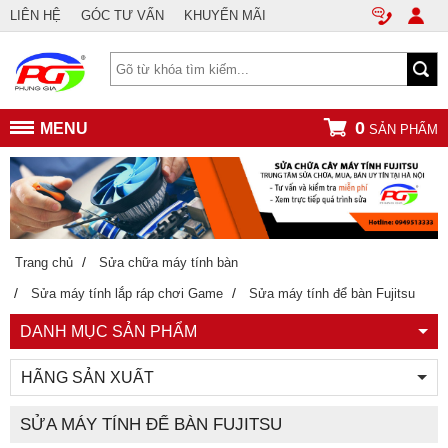
LIÊN HỆ
GÓC TƯ VẤN
KHUYẾN MÃI
0
MENU
SẢN PHẨM
/
Trang chủ
Sửa chữa máy tính bàn
/
/
Sửa máy tính lắp ráp chơi Game
Sửa máy tính để bàn Fujitsu
DANH MỤC SẢN PHẨM
HÃNG SẢN XUẤT
SỬA MÁY TÍNH ĐỂ BÀN FUJITSU