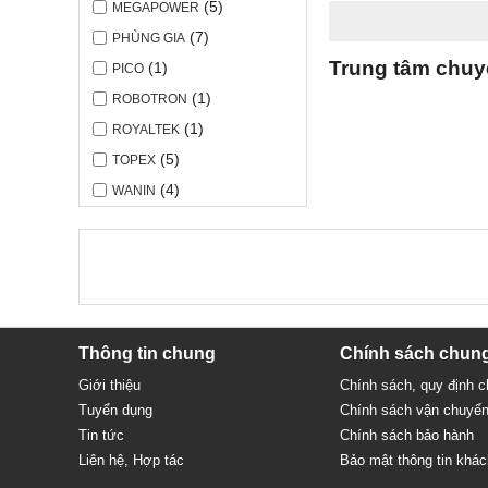
(5)
MEGAPOWER
(7)
PHÙNG GIA
Trung tâm chuyê
(1)
PICO
(1)
ROBOTRON
(1)
ROYALTEK
(5)
TOPEX
(4)
WANIN
Thông tin chung
Chính sách chun
Giới thiệu
Chính sách, quy định 
Tuyển dụng
Chính sách vận chuyể
Tin tức
Chính sách bảo hành
Liên hệ, Hợp tác
Bảo mật thông tin khá