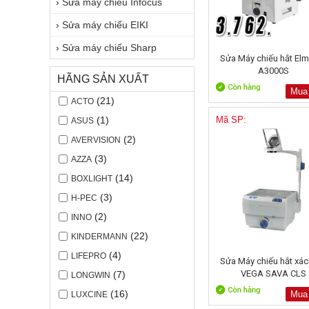
›
Sửa máy chiếu Infocus
›
Sửa máy chiếu EIKI
›
Sửa máy chiếu Sharp
Sửa Máy chiếu hắt El
A3000S
HÃNG SẢN XUẤT
Mua
(21)
ACTO
(1)
Mã SP:
ASUS
(2)
AVERVISION
(3)
AZZA
(14)
BOXLIGHT
(3)
H-PEC
(2)
INNO
(22)
KINDERMANN
(4)
LIFEPRO
Sửa Máy chiếu hắt xác
VEGA SAVA CLS
(7)
LONGWIN
(16)
Mua
LUXCINE