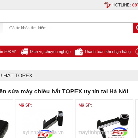
09
HOTLINE:
yển 50KM
Dịch vụ chuyên nghiệp
Thanh toán khi nhận hàng
*
U HẮT TOPEX
n sửa máy chiếu hắt TOPEX uy tín tại Hà Nội
Mã SP:
Mã SP: