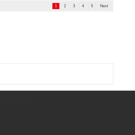
1
2
3
4
5
Next
hữa máy tính 79