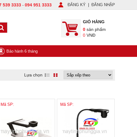
7 539 3333
094 951 3333
ĐĂNG KÝ
|
ĐĂNG NHẬP
-
GIỎ HÀNG
0
sản phẩm
0
VNĐ
Bảo hành 6 tháng
Lựa chọn
Mã SP:
Mã SP: