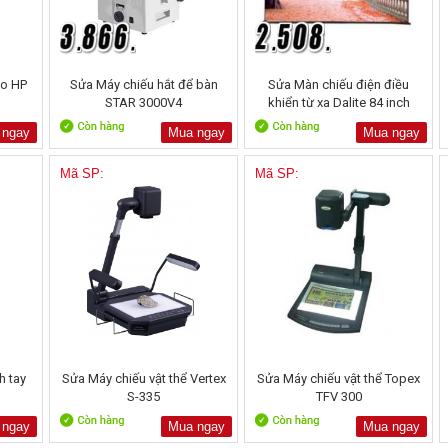
mo HP
Sửa Máy chiếu hắt để bàn
Sửa Màn chiếu điện điều
STAR 3000V4
khiển từ xa Dalite 84 inch
 ngay
Mua ngay
Mua ngay
Mã SP:
Mã SP:
h tay
Sửa Máy chiếu vật thể Vertex
Sửa Máy chiếu vật thể Topex
S-335
TFV 300
 ngay
Mua ngay
Mua ngay