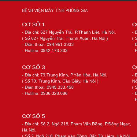
BỆNH VIỆN MÁY TÍNH PHÙNG GIA
CƠ SỞ 1
C
- Địa chỉ: 627 Nguyễn Trãi, P.Thanh Liệt, Hà Nội.
- 
( Số 627 Nguyễn Trãi, Thanh Xuân, Hà Nội )
( 
- Điện thoại: 094.951.3333
- 
- Hotline: 0942.173.333
- 
CƠ SỞ 3
C
- Địa chỉ: 79 Trung Kính, P.Yên Hòa, Hà Nội.
- 
( Số 79, Trung Kính, Cầu Giấy, Hà Nội )
Nộ
- Điện thoại: 0945.333.458
( 
- Hotline: 0936.328.086
- 
- 
CƠ SỞ 5
- Địa chỉ: Số 2, Ngõ 218, Phạm Văn Đồng, P.Đông Ngạc,
Hà Nội.
( Số 2, Ngõ 218, Phạm Văn Đồng, Bắc Từ Liêm, Hà Nội