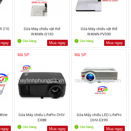
W 210
Sửa Máy chiếu vật thể
Sửa Máy chiếu vật thể
WANIN i3130
WANIN PV390
 ngay
Mua ngay
Mua ngay
Mã SP:
Mã SP:
 AVer
Sửa Máy chiếu LifePro DHV-
Sửa Máy chiếu LED LifePro
EX88
DHV-EX99
 ngay
Mua ngay
Mua ngay