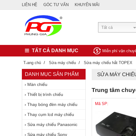
LIÊN HỆ
GÓC TƯ VẤN
KHUYẾN MÃI
Tất cả
TẤT CẢ DANH MỤC
Miễn phí vận chu
/
/
Trang chủ
Sửa máy chiếu
Sửa máy chiếu hắt TOPEX
DANH MỤC SẢN PHẨM
SỬA MÁY CHIẾ
›
Màn chiếu
Trung tâm chuyê
›
Thiết bị trình chiếu
Mã SP:
›
Thay bóng đèn máy chiếu
›
Thay cụm lcd máy chiếu
›
Sửa máy chiếu Panasonic
›
Sửa máy chiếu Sony