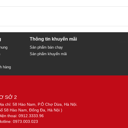
g
Thông tin khuyến mãi
Sửa c
chung
Sản phẩm bán chạy
n
Sản phẩm khuyến mãi
ch hàng
Ơ SỞ 2
Địa chỉ: 58 Hào Nam, P.Ô Chợ Dừa, Hà Nội.
Số 58 Hào Nam, Đống Đa, Hà Nội )
Điện thoại: 0912.3333.96
Hotline: 0973.003.023