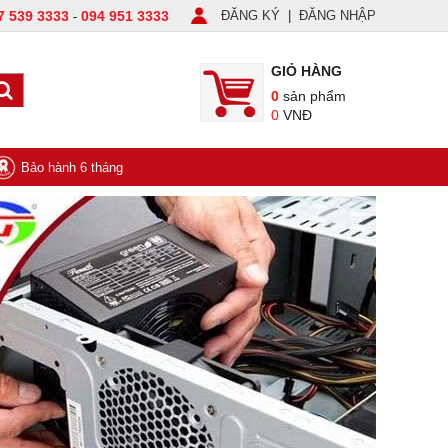
7 539 3333
094 951 3333
ĐĂNG KÝ
|
ĐĂNG NHẬP
-
GIỎ HÀNG
0
sản phẩm
0
VNĐ
Bảo hành 6 tháng