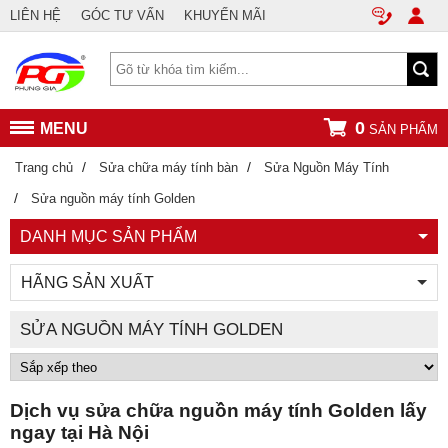
LIÊN HỆ
GÓC TƯ VẤN
KHUYẾN MÃI
0
MENU
SẢN PHẨM
/
/
Trang chủ
Sửa chữa máy tính bàn
Sửa Nguồn Máy Tính
/
Sửa nguồn máy tính Golden
DANH MỤC SẢN PHẨM
HÃNG SẢN XUẤT
SỬA NGUỒN MÁY TÍNH GOLDEN
Dịch vụ sửa chữa nguồn máy tính Golden lấy
ngay tại Hà Nội