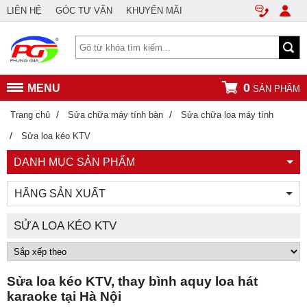
LIÊN HỆ
GÓC TƯ VẤN
KHUYẾN MÃI
0
MENU
SẢN PHẨM
/
/
Trang chủ
Sửa chữa máy tính bàn
Sửa chữa loa máy tính
/
Sửa loa kéo KTV
DANH MỤC SẢN PHẨM
HÃNG SẢN XUẤT
SỬA LOA KÉO KTV
Sửa loa kéo KTV, thay bình aquy loa hát
karaoke tại Hà Nội