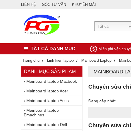
LIÊN HỆ
GÓC TƯ VẤN
KHUYẾN MÃI
Tất cả
TẤT CẢ DANH MỤC
Miễn phí vận chu
/
/
/
Trang chủ
Linh kiện laptop
Mainboard Laptop
Mainbo
DANH MỤC SẢN PHẨM
MAINBOARD LA
›
Mainboard laptop Macbook
Chuyên sửa chữa
›
Mainboard laptop Acer
›
Mainboard laptop Asus
Đang cập nhật...
›
Mainboard laptop
Emachines
›
Mainboard laptop Dell
Chuyên sửa chữa