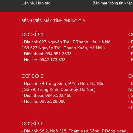
Liên hệ, Hợp tác
Bảo mật thông tin khá
BỆNH VIỆN MÁY TÍNH PHÙNG GIA
CƠ SỞ 1
C
- Địa chỉ: 627 Nguyễn Trãi, P.Thanh Liệt, Hà Nội.
- 
( Số 627 Nguyễn Trãi, Thanh Xuân, Hà Nội )
( 
- Điện thoại: 094.951.3333
- 
- Hotline: 0942.173.333
- 
CƠ SỞ 3
C
- Địa chỉ: 79 Trung Kính, P.Yên Hòa, Hà Nội.
- 
( Số 79, Trung Kính, Cầu Giấy, Hà Nội )
Nộ
- Điện thoại: 0945.333.458
( 
- Hotline: 0936.328.086
- 
- 
CƠ SỞ 5
- Địa chỉ: Số 2, Ngõ 218, Phạm Văn Đồng, P.Đông Ngạc,