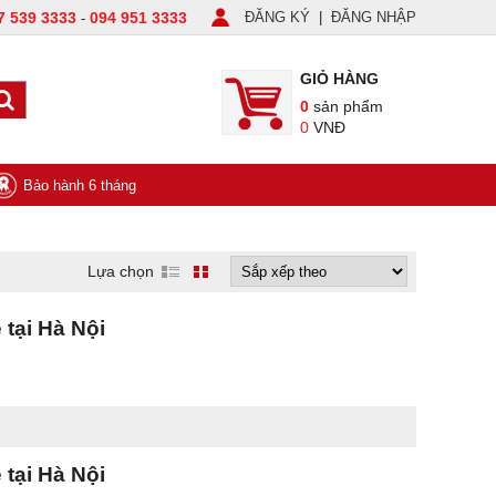
7 539 3333
094 951 3333
ĐĂNG KÝ
|
ĐĂNG NHẬP
-
GIỎ HÀNG
0
sản phẩm
0
VNĐ
Bảo hành 6 tháng
Lựa chọn
 tại Hà Nội
 tại Hà Nội