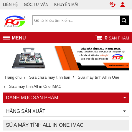
LIÊN HỆ
GÓC TƯ VẤN
KHUYẾN MÃI
0
MENU
SẢN PHẨM
/
/
Trang chủ
Sửa chữa máy tính bàn
Sửa máy tính All in One
/
Sửa máy tính All in One IMAC
DANH MỤC SẢN PHẨM
HÃNG SẢN XUẤT
SỬA MÁY TÍNH ALL IN ONE IMAC