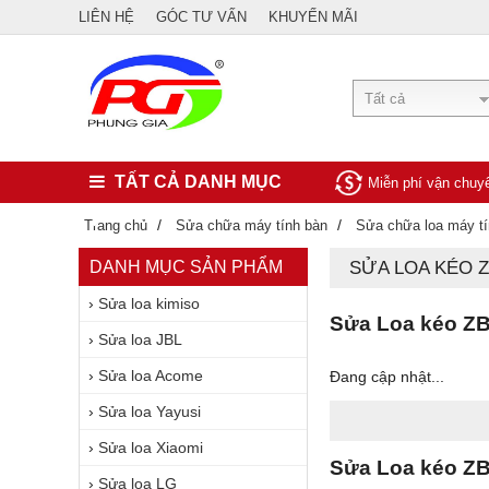
LIÊN HỆ
GÓC TƯ VẤN
KHUYẾN MÃI
Tất cả
TẤT CẢ DANH MỤC
Miễn phí vận chu
/
/
Trang chủ
Sửa chữa máy tính bàn
Sửa chữa loa máy t
DANH MỤC SẢN PHẨM
SỬA LOA KÉO 
›
Sửa loa kimiso
Sửa Loa kéo ZBz
›
Sửa loa JBL
›
Sửa loa Acome
Đang cập nhật...
›
Sửa loa Yayusi
›
Sửa loa Xiaomi
Sửa Loa kéo ZBz
›
Sửa loa LG