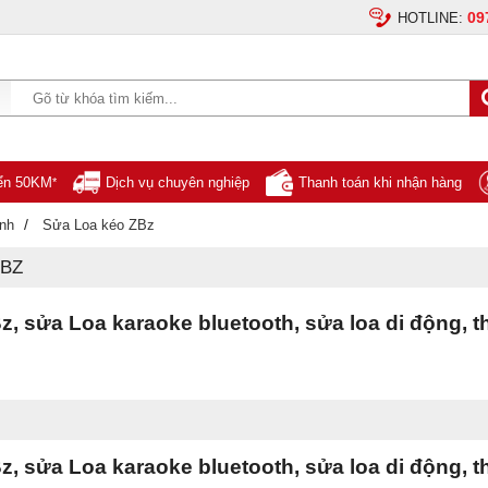
09
HOTLINE:
yển 50KM
Dịch vụ chuyên nghiệp
Thanh toán khi nhận hàng
*
/
ính
Sửa Loa kéo ZBz
ZBZ
, sửa Loa karaoke bluetooth, sửa loa di động, th
, sửa Loa karaoke bluetooth, sửa loa di động, th