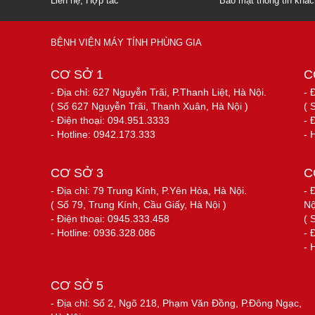
Liên hệ, Hợp tác
Bảo mật thông tin khá
BỆNH VIỆN MÁY TÍNH PHÙNG GIA
CƠ SỞ 1
C
- Địa chỉ: 627 Nguyễn Trãi, P.Thanh Liệt, Hà Nội.
- 
( Số 627 Nguyễn Trãi, Thanh Xuân, Hà Nội )
( 
- Điện thoại: 094.951.3333
- 
- Hotline: 0942.173.333
- 
CƠ SỞ 3
C
- Địa chỉ: 79 Trung Kính, P.Yên Hòa, Hà Nội.
- 
( Số 79, Trung Kính, Cầu Giấy, Hà Nội )
Nộ
- Điện thoại: 0945.333.458
( 
- Hotline: 0936.328.086
- 
- 
CƠ SỞ 5
- Địa chỉ: Số 2, Ngõ 218, Phạm Văn Đồng, P.Đông Ngạc,