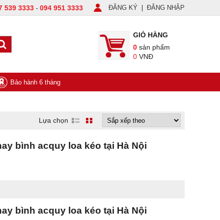
7 539 3333
094 951 3333
ĐĂNG KÝ
|
ĐĂNG NHẬP
-
GIỎ HÀNG
0
sản phẩm
0
VNĐ
Bảo hành 6 tháng
Lựa chọn
ay bình acquy loa kéo tại Hà Nội
ay bình acquy loa kéo tại Hà Nội