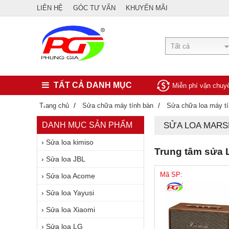
LIÊN HỆ
GÓC TƯ VẤN
KHUYẾN MÃI
Tất cả
TẤT CẢ DANH MỤC
Miễn phí vận chu
/
/
Trang chủ
Sửa chữa máy tính bàn
Sửa chữa loa máy t
DANH MỤC SẢN PHẨM
SỬA LOA MARS
›
Sửa loa kimiso
Trung tâm sửa L
›
Sửa loa JBL
Mã SP:
›
Sửa loa Acome
›
Sửa loa Yayusi
›
Sửa loa Xiaomi
›
Sửa loa LG