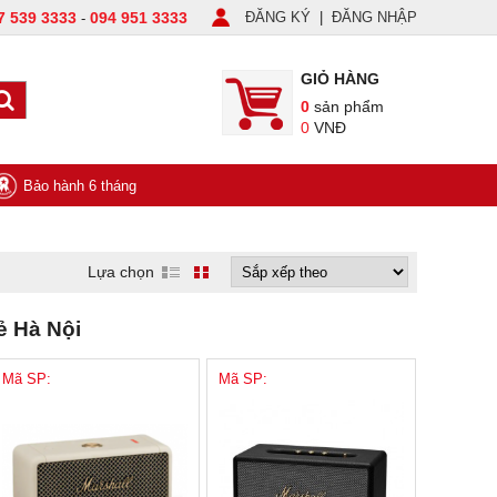
7 539 3333
094 951 3333
ĐĂNG KÝ
|
ĐĂNG NHẬP
-
GIỎ HÀNG
0
sản phẩm
0
VNĐ
Bảo hành 6 tháng
Lựa chọn
ẻ Hà Nội
Mã SP:
Mã SP: