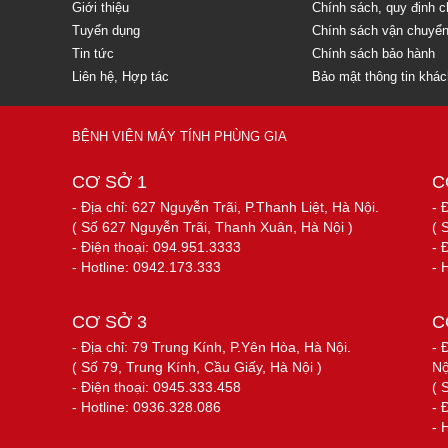
Giới thiệu
Chính sách, quy định 
Tuyển dụng
Chính sách vận chuyể
Tin tức
Chính sách bảo hành
Liên hệ, Hợp tác
Bảo mật thông tin khá
BỆNH VIỆN MÁY TÍNH PHÙNG GIA
CƠ SỞ 1
C
- Địa chỉ: 627 Nguyễn Trãi, P.Thanh Liệt, Hà Nội.
- 
( Số 627 Nguyễn Trãi, Thanh Xuân, Hà Nội )
( 
- Điện thoại: 094.951.3333
- 
- Hotline: 0942.173.333
- 
CƠ SỞ 3
C
- Địa chỉ: 79 Trung Kính, P.Yên Hòa, Hà Nội.
- 
( Số 79, Trung Kính, Cầu Giấy, Hà Nội )
Nộ
- Điện thoại: 0945.333.458
( 
- Hotline: 0936.328.086
- 
- 