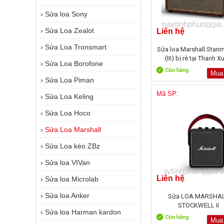
›
Sửa loa Sony
›
Sửa Loa Zealot
Liên hệ
›
Sửa Loa Tronsmart
Sửa loa Marshall Stan
(III) bị rè tại Thanh X
›
Sửa Loa Borofone
Mua
›
Sửa Loa Piman
Mã SP:
›
Sửa Loa Keling
›
Sửa Loa Hoco
›
Sửa Loa Marshall
›
Sửa Loa kéo ZBz
›
Sửa loa VIVan
Liên hệ
›
Sửa loa Microlab
›
Sửa loa Anker
Sửa LOA MARSHA
STOCKWELL II
›
Sửa loa Harman kardon
Mua