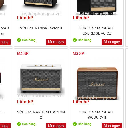
Liên hệ
Liên hệ
more 3
Sửa Loa Marshall Acton II
Sửa LOA MARSHALL
uân
UXBRIDGE VOICE
 ngay
Mua ngay
Mua ngay
Mã SP:
Mã SP:
Liên hệ
Liên hệ
LL
Sửa LOA MARSHALL ACTON
Sửa LOA MARSHALL
2
WOBURN II
 ngay
Mua ngay
Mua ngay