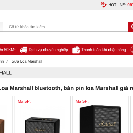
09
HOTLINE:
yển 50KM
Dịch vụ chuyên nghiệp
Thanh toán khi nhận hàng
*
/
ính
Sửa Loa Marshall
HALL
oa Marshall bluetooth, bán pin loa Marshall giá r
Mã SP:
Mã SP: