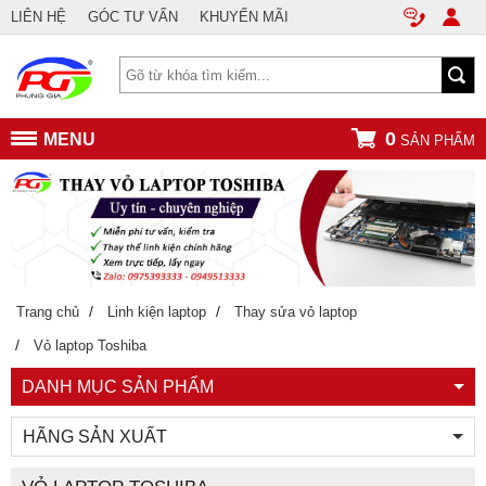
LIÊN HỆ
GÓC TƯ VẤN
KHUYẾN MÃI
0
MENU
SẢN PHẨM
/
/
Trang chủ
Linh kiện laptop
Thay sửa vỏ laptop
/
Vỏ laptop Toshiba
DANH MỤC SẢN PHẨM
HÃNG SẢN XUẤT