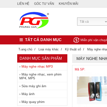
LIÊN HỆ
GÓC TƯ VẤN
KHUYẾN MÃI
Tất cả
TẤT CẢ DANH MỤC
Miễn phí vận chu
/
/
/
Trang chủ
Loại máy khác
Kỹ thuật số
Máy nghe nh
DANH MỤC SẢN PHẨM
MÁY NGHE NHẠ
›
Máy nghe nhạc MP3
Mã SP:
›
Máy nghe nhạc, xem phim
MP4, MP5
›
Sửa máy ghi âm
›
Máy ảnh
›
Máy quay phim