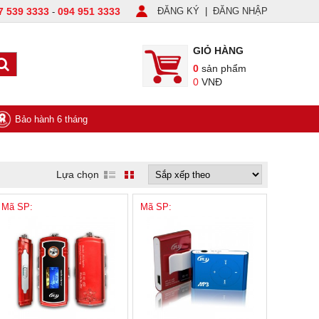
7 539 3333
094 951 3333
ĐĂNG KÝ
|
ĐĂNG NHẬP
-
GIỎ HÀNG
0
sản phẩm
0
VNĐ
Bảo hành 6 tháng
Lựa chọn
Mã SP:
Mã SP: