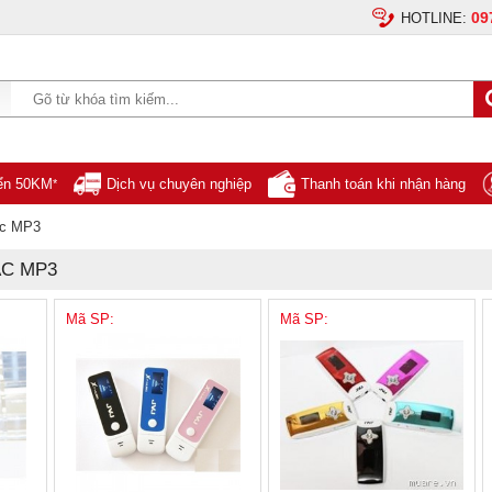
09
HOTLINE:
yển 50KM
Dịch vụ chuyên nghiệp
Thanh toán khi nhận hàng
*
ạc MP3
C MP3
Mã SP:
Mã SP: