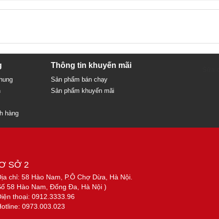
g
Thông tin khuyến mãi
Sửa c
chung
Sản phẩm bán chạy
n
Sản phẩm khuyến mãi
ch hàng
Ơ SỞ 2
Địa chỉ: 58 Hào Nam, P.Ô Chợ Dừa, Hà Nội.
Số 58 Hào Nam, Đống Đa, Hà Nội )
Điện thoại: 0912.3333.96
Hotline: 0973.003.023