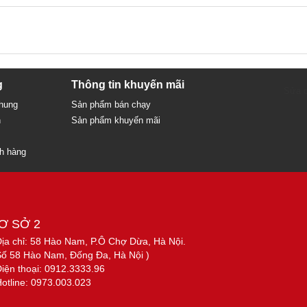
g
Thông tin khuyến mãi
Sửa c
chung
Sản phẩm bán chạy
n
Sản phẩm khuyến mãi
ch hàng
Ơ SỞ 2
Địa chỉ: 58 Hào Nam, P.Ô Chợ Dừa, Hà Nội.
Số 58 Hào Nam, Đống Đa, Hà Nội )
Điện thoại: 0912.3333.96
Hotline: 0973.003.023