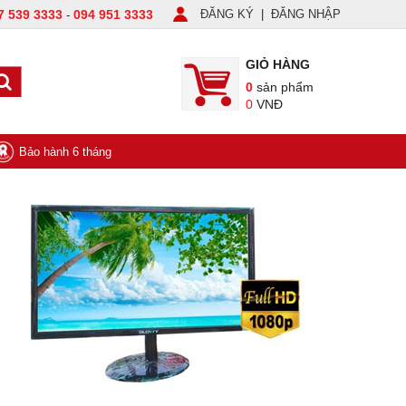
7 539 3333
094 951 3333
ĐĂNG KÝ
|
ĐĂNG NHẬP
-
GIỎ HÀNG
0
sản phẩm
0
VNĐ
Bảo hành 6 tháng