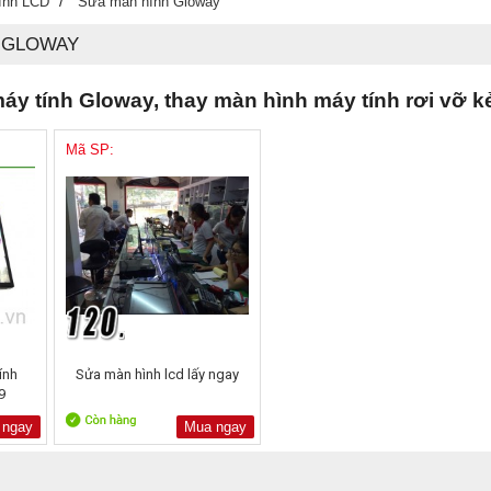
/
ính LCD
Sửa màn hình Gloway
H GLOWAY
máy tính Gloway, thay màn hình máy tính rơi vỡ kẻ
Mã SP:
ính
Sửa màn hình lcd lấy ngay
9
 ngay
Mua ngay