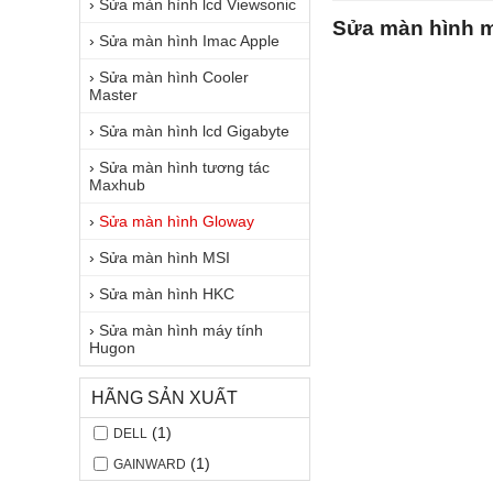
›
Sửa màn hình lcd Viewsonic
Sửa màn hình 
›
Sửa màn hình Imac Apple
›
Sửa màn hình Cooler
Master
›
Sửa màn hình lcd Gigabyte
›
Sửa màn hình tương tác
Maxhub
›
Sửa màn hình Gloway
›
Sửa màn hình MSI
›
Sửa màn hình HKC
›
Sửa màn hình máy tính
Hugon
HÃNG SẢN XUẤT
(1)
DELL
(1)
GAINWARD