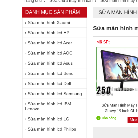
/
/
Trang chủ
Sửa chữa máy tính bàn
Sửa màn hình máy t
DANH MỤC SẢN PHẨM
SỬA MÀN HÌN
›
Sửa màn hình Xiaomi
Sửa màn hình 
›
Sửa màn hình lcd HP
Mã SP:
›
Sửa màn hình lcd Acer
›
Sửa màn hình lcd AOC
›
Sửa màn hình lcd Asus
›
Sửa màn hình lcd Benq
›
Sửa màn hình lcd Dell
›
Sửa màn hình lcd Samsung
›
Sửa màn hình lcd IBM
Sửa Màn Hình Máy T
Lenovo
Glowy 19 inch GL1
›
Sửa màn hình lcd LG
Mua
›
Sửa màn hình lcd Philips