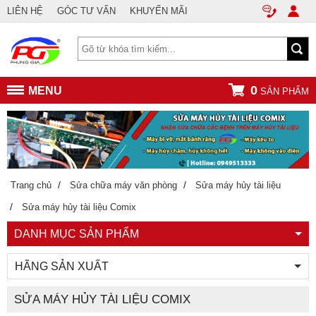
LIÊN HỆ
GÓC TƯ VẤN
KHUYẾN MÃI
0
MENU
SẢN PHẨM
/
/
Trang chủ
Sửa chữa máy văn phòng
Sửa máy hủy tài liệu
/
Sửa máy hủy tài liệu Comix
DANH MỤC SẢN PHẨM
HÃNG SẢN XUẤT
SỬA MÁY HỦY TÀI LIỆU COMIX