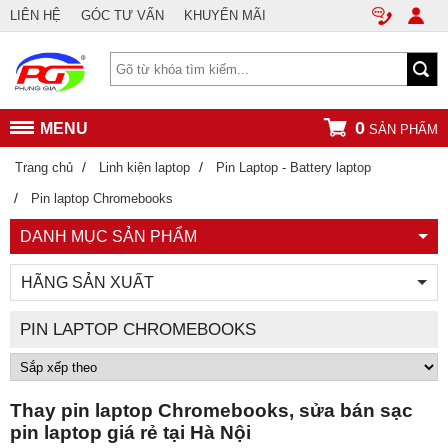
LIÊN HỆ
GÓC TƯ VẤN
KHUYẾN MÃI
0
MENU
SẢN PHẨM
/
/
Trang chủ
Linh kiện laptop
Pin Laptop - Battery laptop
/
Pin laptop Chromebooks
DANH MỤC SẢN PHẨM
HÃNG SẢN XUẤT
PIN LAPTOP CHROMEBOOKS
Thay pin laptop Chromebooks, sửa bán sạc
pin laptop giá rẻ tại Hà Nội