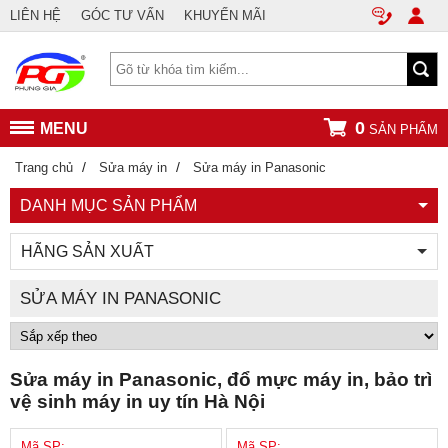
LIÊN HỆ
GÓC TƯ VẤN
KHUYẾN MÃI
0
MENU
SẢN PHẨM
/
/
Trang chủ
Sửa máy in
Sửa máy in Panasonic
DANH MỤC SẢN PHẨM
HÃNG SẢN XUẤT
SỬA MÁY IN PANASONIC
Sửa máy in Panasonic, đổ mực máy in, bảo trì
vệ sinh máy in uy tín Hà Nội
Mã SP:
Mã SP: