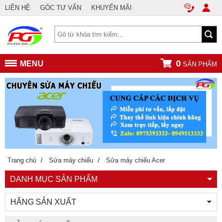
LIÊN HỆ
GÓC TƯ VẤN
KHUYẾN MÃI
0
MENU
SẢN PHẨM
/
/
Trang chủ
Sửa máy chiếu
Sửa máy chiếu Acer
DANH MỤC SẢN PHẨM
HÃNG SẢN XUẤT