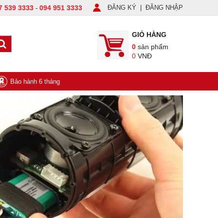
7 539 3333
094 951 3333
ĐĂNG KÝ
|
ĐĂNG NHẬP
-
GIỎ HÀNG
0
sản phẩm
0
VNĐ
Bảo hành 6 tháng