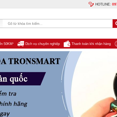
09
HOTLINE:
yển 50KM
Dịch vụ chuyên nghiệp
Thanh toán khi nhận hàng
*