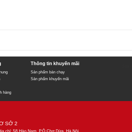
g
Thông tin khuyến mãi
Sửa c
chung
Sản phẩm bán chạy
n
Sản phẩm khuyến mãi
ch hàng
Ơ SỞ 2
Địa chỉ: 58 Hào Nam, P.Ô Chợ Dừa, Hà Nội.