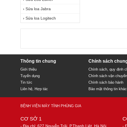
›
Sửa loa Jabra
›
Sửa loa Logitech
Thông tin chung
Chính sách chun
Giới thiệu
Chính sách, quy định 
Tuyển dụng
Chính sách vận chuyể
Tin tức
Chính sách bảo hành
Liên hệ, Hợp tác
Bảo mật thông tin khá
BỆNH VIỆN MÁY TÍNH PHÙNG GIA
CƠ SỞ 1
C
- Địa chỉ: 627 Nguyễn Trãi, P.Thanh Liệt, Hà Nội.
- 