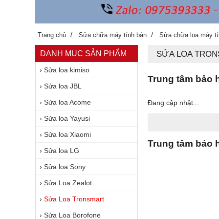
/
/
Trang chủ
Sửa chữa máy tính bàn
Sửa chữa loa máy t
DANH MỤC SẢN PHẨM
SỬA LOA TRO
›
Sửa loa kimiso
Trung tâm bảo h
›
Sửa loa JBL
›
Sửa loa Acome
Đang cập nhật...
›
Sửa loa Yayusi
›
Sửa loa Xiaomi
Trung tâm bảo h
›
Sửa loa LG
›
Sửa loa Sony
›
Sửa Loa Zealot
›
Sửa Loa Tronsmart
›
Sửa Loa Borofone