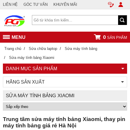
LIÊN HỆ
GÓC TƯ VẤN
KHUYẾN MÃI
0
MENU
SẢN PHẨM
/
/
Trang chủ
Sửa chữa laptop
Sửa máy tính bảng
/
Sửa máy tính bảng Xiaomi
DANH MỤC SẢN PHẨM
HÃNG SẢN XUẤT
SỬA MÁY TÍNH BẢNG XIAOMI
Trung tâm sửa máy tính bảng Xiaomi, thay pin
máy tính bảng giá rẻ Hà Nội