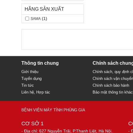
HÃNG SẢN XUẤT
(1)
SAMA
Thông tin chung
Chính sách chun
Giới thiệu
Chính sách, quy định 
Tuyển dụng
Chính sách vận chuyể
Tin tức
Chính sách bảo hành
Liên hệ, Hợp tác
Bảo mật thông tin khá
BỆNH VIỆN MÁY TÍNH PHÙNG GIA
CƠ SỞ 1
C
- Địa chỉ: 627 Nguyễn Trãi, P.Thanh Liệt, Hà Nội.
- 