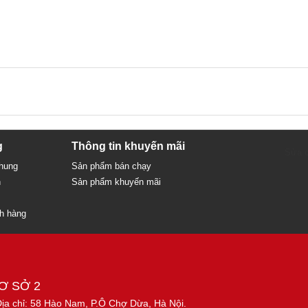
g
Thông tin khuyến mãi
Sửa c
chung
Sản phẩm bán chạy
n
Sản phẩm khuyến mãi
ch hàng
Ơ SỞ 2
Địa chỉ: 58 Hào Nam, P.Ô Chợ Dừa, Hà Nội.