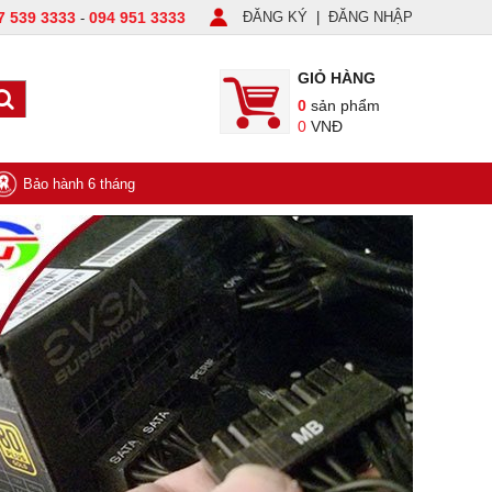
7 539 3333
094 951 3333
ĐĂNG KÝ
|
ĐĂNG NHẬP
-
GIỎ HÀNG
0
sản phẩm
0
VNĐ
Bảo hành 6 tháng