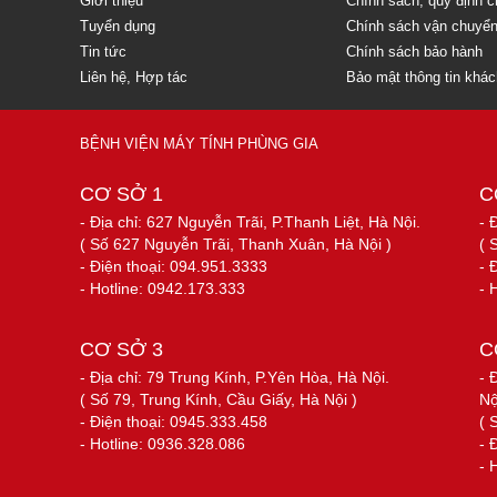
Giới thiệu
Chính sách, quy định 
Tuyển dụng
Chính sách vận chuyể
Tin tức
Chính sách bảo hành
Liên hệ, Hợp tác
Bảo mật thông tin khá
BỆNH VIỆN MÁY TÍNH PHÙNG GIA
CƠ SỞ 1
C
- Địa chỉ: 627 Nguyễn Trãi, P.Thanh Liệt, Hà Nội.
- 
( Số 627 Nguyễn Trãi, Thanh Xuân, Hà Nội )
( 
- Điện thoại: 094.951.3333
- 
- Hotline: 0942.173.333
- 
CƠ SỞ 3
C
- Địa chỉ: 79 Trung Kính, P.Yên Hòa, Hà Nội.
- 
( Số 79, Trung Kính, Cầu Giấy, Hà Nội )
Nộ
- Điện thoại: 0945.333.458
( 
- Hotline: 0936.328.086
- 
- 