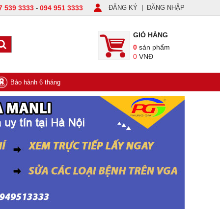
7 539 3333
094 951 3333
ĐĂNG KÝ
|
ĐĂNG NHẬP
-
GIỎ HÀNG
0
sản phẩm
0
VNĐ
Bảo hành 6 tháng