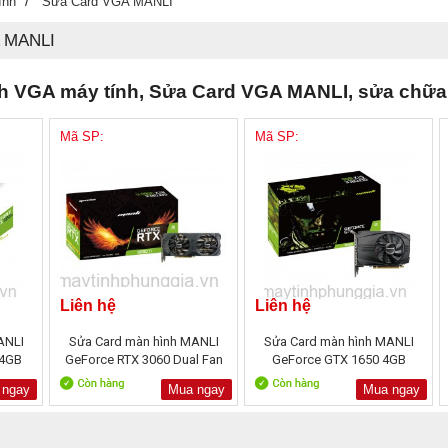
/
ính
Sửa Card VGA MANLI
 MANLI
nh VGA máy tính, Sửa Card VGA MANLI, sửa chữa 
Mã SP:
Mã SP:
Liên hệ
Liên hệ
ANLI
Sửa Card màn hình MANLI
Sửa Card màn hình MANLI
 4GB
GeForce RTX 3060 Dual Fan
GeForce GTX 1650 4GB
12GB
GDDR6
 ngay
Mua ngay
Mua ngay