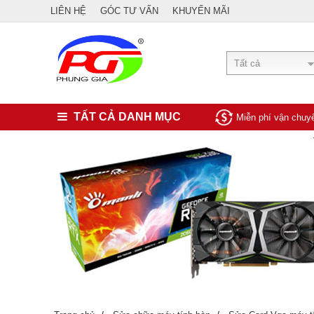
LIÊN HỆ
GÓC TƯ VẤN
KHUYẾN MÃI
Tất cả
TẤT CẢ DANH MỤC
Miễn phí vận chu