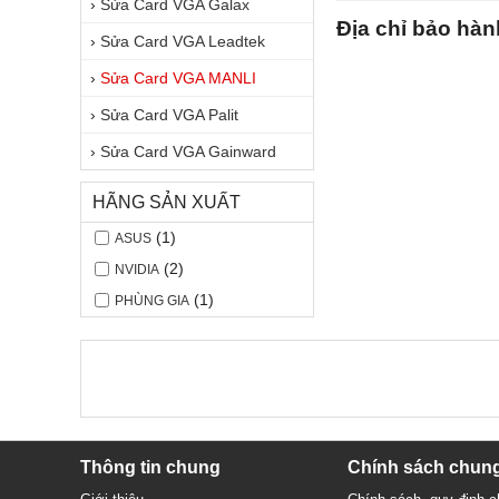
›
Sửa Card VGA Galax
Địa chỉ bảo hà
›
Sửa Card VGA Leadtek
›
Sửa Card VGA MANLI
›
Sửa Card VGA Palit
›
Sửa Card VGA Gainward
HÃNG SẢN XUẤT
(1)
ASUS
(2)
NVIDIA
(1)
PHÙNG GIA
Thông tin chung
Chính sách chun