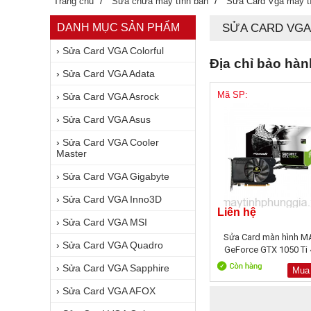
/
/
Trang chủ
Sửa chữa máy tính bàn
Sửa Card Vga máy t
DANH MỤC SẢN PHẨM
SỬA CARD VGA
›
Sửa Card VGA Colorful
Địa chỉ bảo hà
›
Sửa Card VGA Adata
Mã SP:
›
Sửa Card VGA Asrock
›
Sửa Card VGA Asus
›
Sửa Card VGA Cooler
Master
›
Sửa Card VGA Gigabyte
›
Sửa Card VGA Inno3D
Liên hệ
›
Sửa Card VGA MSI
Sửa Card màn hình M
›
Sửa Card VGA Quadro
GeForce GTX 1050 Ti
›
Sửa Card VGA Sapphire
Mua
›
Sửa Card VGA AFOX