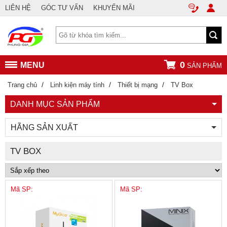
LIÊN HỆ
GÓC TƯ VẤN
KHUYẾN MÃI
0
MENU
SẢN PHẨM
/
/
/
Trang chủ
Linh kiện máy tính
Thiết bị mạng
TV Box
DANH MỤC SẢN PHẨM
HÃNG SẢN XUẤT
TV BOX
Mã SP:
Mã SP: