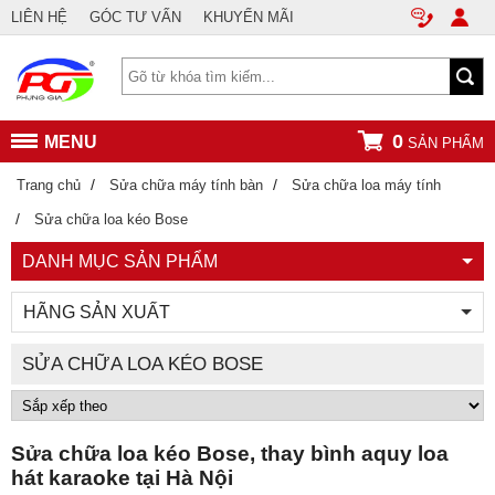
LIÊN HỆ
GÓC TƯ VẤN
KHUYẾN MÃI
0
MENU
SẢN PHẨM
/
/
Trang chủ
Sửa chữa máy tính bàn
Sửa chữa loa máy tính
/
Sửa chữa loa kéo Bose
DANH MỤC SẢN PHẨM
HÃNG SẢN XUẤT
SỬA CHỮA LOA KÉO BOSE
Sửa chữa loa kéo Bose, thay bình aquy loa
hát karaoke tại Hà Nội