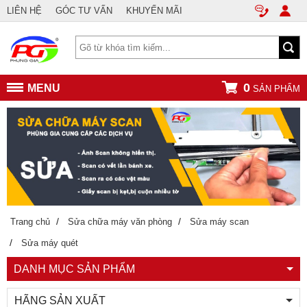
LIÊN HỆ
GÓC TƯ VẤN
KHUYẾN MÃI
0
MENU
SẢN PHẨM
/
/
Trang chủ
Sửa chữa máy văn phòng
Sửa máy scan
/
Sửa máy quét
DANH MỤC SẢN PHẨM
HÃNG SẢN XUẤT