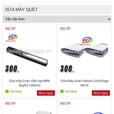
SỬA MÁY QUÉT
Mã SP:
Mã SP:
Sửa máy Scan cầm tay MINI
Sửa Máy scan Genius ColorPage
SkyPix TSN410
HR7X
Mua ngay
Mua ngay
Mã SP:
Mã SP: