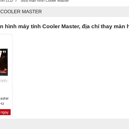
/
ính LCD
Sửa màn hình Cooler Master
H COOLER MASTER
 hình máy tính Cooler Master, địa chỉ thay màn 
Master
Hz
 ngay