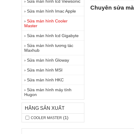
›
Sửa màn hình lcd Viewsonic
Chuyên sửa màn
›
Sửa màn hình Imac Apple
›
Sửa màn hình Cooler
Master
›
Sửa màn hình lcd Gigabyte
›
Sửa màn hình tương tác
Maxhub
›
Sửa màn hình Gloway
›
Sửa màn hình MSI
›
Sửa màn hình HKC
›
Sửa màn hình máy tính
Hugon
HÃNG SẢN XUẤT
(1)
COOLER MASTER