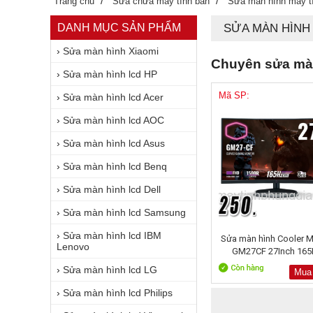
/
/
Trang chủ
Sửa chữa máy tính bàn
Sửa màn hình máy t
DANH MỤC SẢN PHẨM
SỬA MÀN HÌN
›
Sửa màn hình Xiaomi
Chuyên sửa màn
›
Sửa màn hình lcd HP
Mã SP:
›
Sửa màn hình lcd Acer
›
Sửa màn hình lcd AOC
›
Sửa màn hình lcd Asus
›
Sửa màn hình lcd Benq
›
Sửa màn hình lcd Dell
›
Sửa màn hình lcd Samsung
›
Sửa màn hình lcd IBM
Sửa màn hình Cooler 
Lenovo
GM27CF 27Inch 165
Curved
›
Sửa màn hình lcd LG
Mua
›
Sửa màn hình lcd Philips