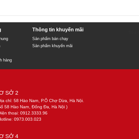
g
Thông tin khuyến mãi
Sửa c
chung
Sản phẩm bán chạy
n
Sản phẩm khuyến mãi
ch hàng
Ơ SỞ 2
Địa chỉ: 58 Hào Nam, P.Ô Chợ Dừa, Hà Nội.
Số 58 Hào Nam, Đống Đa, Hà Nội )
Điện thoại: 0912.3333.96
Hotline: 0973.003.023
Ơ SỞ 4