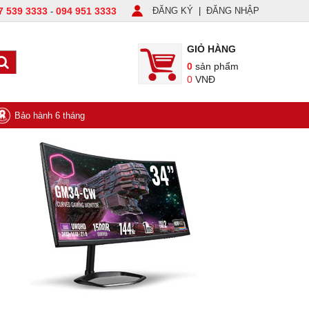
7 539 3333
094 951 3333
ĐĂNG KÝ
|
ĐĂNG NHẬP
-
GIỎ HÀNG
0
sản phẩm
0
VNĐ
Bảo hành 6 tháng