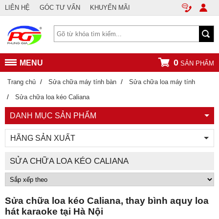
LIÊN HỆ
GÓC TƯ VẤN
KHUYẾN MÃI
0
MENU
SẢN PHẨM
/
/
Trang chủ
Sửa chữa máy tính bàn
Sửa chữa loa máy tính
/
Sửa chữa loa kéo Caliana
DANH MỤC SẢN PHẨM
HÃNG SẢN XUẤT
SỬA CHỮA LOA KÉO CALIANA
Sửa chữa loa kéo Caliana, thay bình aquy loa
hát karaoke tại Hà Nội