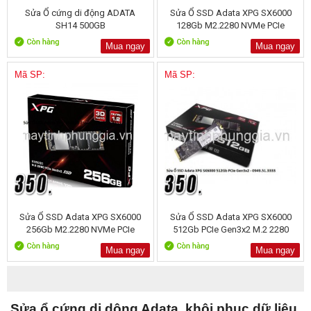
Sửa Ổ cứng di động ADATA
Sửa Ổ SSD Adata XPG SX6000
SH14 500GB
128Gb M2.2280 NVMe PCIe
Mua ngay
Mua ngay
Mã SP:
Mã SP:
Sửa Ổ SSD Adata XPG SX6000
Sửa Ổ SSD Adata XPG SX6000
256Gb M2.2280 NVMe PCIe
512Gb PCIe Gen3x2 M.2 2280
Mua ngay
Mua ngay
Sửa ổ cứng di dộng Adata, khôi phục dữ liệu,