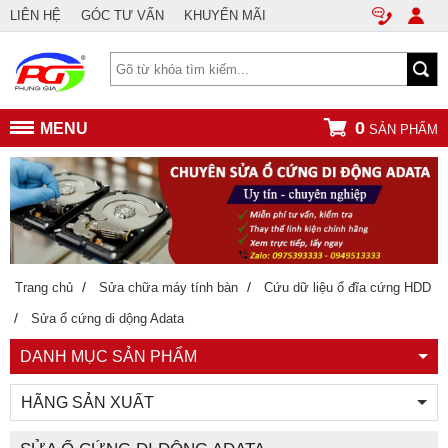
LIÊN HỆ
GÓC TƯ VẤN
KHUYẾN MÃI
0
MENU
SẢN PHẨM
/
/
Trang chủ
Sửa chữa máy tính bàn
Cứu dữ liệu ổ đĩa cứng HDD
/
Sửa ổ cứng di dộng Adata
DANH MỤC SẢN PHẨM
HÃNG SẢN XUẤT