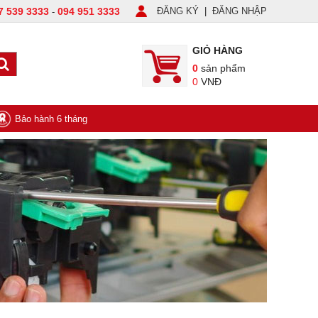
7 539 3333
094 951 3333
ĐĂNG KÝ
|
ĐĂNG NHẬP
-
GIỎ HÀNG
0
sản phẩm
0
VNĐ
Bảo hành 6 tháng