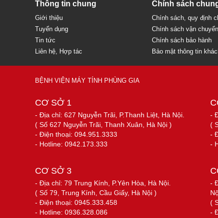
Thông tin chung
Chính sách chun
Giới thiệu
Chính sách, quy định 
Tuyển dụng
Chính sách vận chuyể
Tin tức
Chính sách bảo hành
Liên hệ, Hợp tác
Bảo mật thông tin khá
BỆNH VIỆN MÁY TÍNH PHÙNG GIA
CƠ SỞ 1
C
- Địa chỉ: 627 Nguyễn Trãi, P.Thanh Liệt, Hà Nội.
- 
( Số 627 Nguyễn Trãi, Thanh Xuân, Hà Nội )
( 
- Điện thoại: 094.951.3333
- 
- Hotline: 0942.173.333
- 
CƠ SỞ 3
C
- Địa chỉ: 79 Trung Kính, P.Yên Hòa, Hà Nội.
- 
( Số 79, Trung Kính, Cầu Giấy, Hà Nội )
Nộ
- Điện thoại: 0945.333.458
( 
- Hotline: 0936.328.086
- 