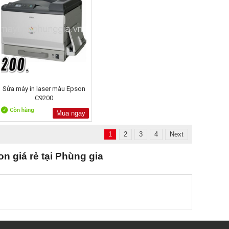
Sửa máy in laser màu Epson
C9200
Mua ngay
1
2
3
4
Next
n giá rẻ tại Phùng gia