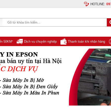
09
HOTLINE:
yển 50KM
Dịch vụ chuyên nghiệp
Thanh toán khi nhận hàng
*