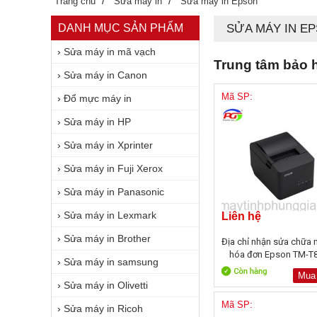
/
/
Trang chủ
Sửa máy in
Sửa máy in Epson
DANH MỤC SẢN PHẨM
SỬA MÁY IN E
›
Sửa máy in mã vạch
Trung tâm bảo h
›
Sửa máy in Canon
Mã SP:
›
Đổ mực máy in
›
Sửa máy in HP
›
Sửa máy in Xprinter
›
Sửa máy in Fuji Xerox
›
Sửa máy in Panasonic
›
Sửa máy in Lexmark
Liên hệ
›
Sửa máy in Brother
Địa chỉ nhận sửa chữa 
hóa đơn Epson TM-T81
›
Sửa máy in samsung
Mua
›
Sửa máy in Olivetti
Mã SP:
›
Sửa máy in Ricoh