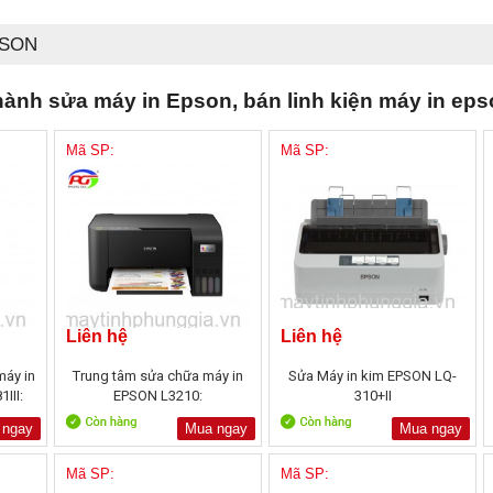
PSON
ành sửa máy in Epson, bán linh kiện máy in epso
Mã SP:
Mã SP:
Liên hệ
Liên hệ
máy in
Trung tâm sửa chữa máy in
Sửa Máy in kim EPSON LQ-
III:
EPSON L3210:
310+II
 ngay
Mua ngay
Mua ngay
Mã SP:
Mã SP: