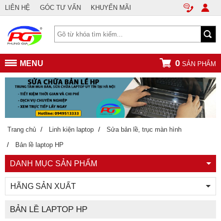
LIÊN HỆ
GÓC TƯ VẤN
KHUYẾN MÃI
0
MENU
SẢN PHẨM
/
/
Trang chủ
Linh kiện laptop
Sửa bản lề, trục màn hình
/
Bản lề laptop HP
DANH MỤC SẢN PHẨM
HÃNG SẢN XUẤT
BẢN LỀ LAPTOP HP