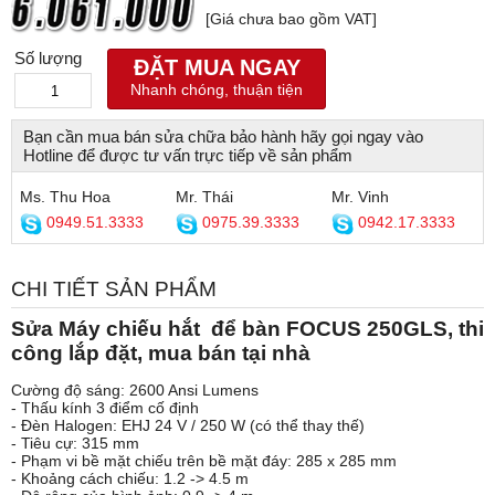
[Giá chưa bao gồm VAT]
Số lượng
ĐẶT MUA NGAY
Nhanh chóng, thuận tiện
Bạn cần mua bán sửa chữa bảo hành hãy gọi ngay vào
Hotline để được tư vấn trực tiếp về sản phẩm
Ms. Thu Hoa
Mr. Thái
Mr. Vinh
0949.51.3333
0975.39.3333
0942.17.3333
CHI TIẾT SẢN PHẨM
Sửa Máy chiếu hắt để bàn FOCUS 250GLS, thi
công lắp đặt, mua bán tại nhà
Cường độ sáng: 2600 Ansi Lumens
- Thấu kính 3 điểm cố định
- Đèn Halogen: EHJ 24 V / 250 W (có thể thay thế)
- Tiêu cự: 315 mm
- Phạm vi bề mặt chiếu trên bề mặt đáy: 285 x 285 mm
- Khoảng cách chiếu: 1.2 -> 4.5 m