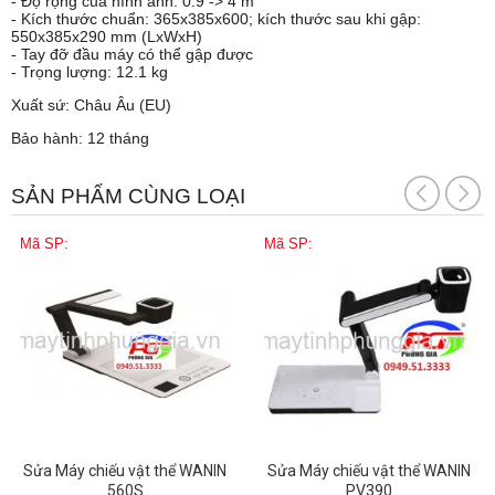
- Độ rộng của hình ảnh: 0.9 -> 4 m
- Kích thước chuẩn: 365x385x600; kích thước sau khi gập:
550x385x290 mm (LxWxH)
- Tay đỡ đầu máy có thể gập được
- Trọng lượng: 12.1 kg
Xuất sứ: Châu Âu (EU)
Bảo hành: 12 tháng
SẢN PHẨM CÙNG LOẠI
Mã SP:
Mã SP:
Sửa Máy chiếu vật thể WANIN
Sửa Máy chiếu vật thể WANIN
560S
PV390