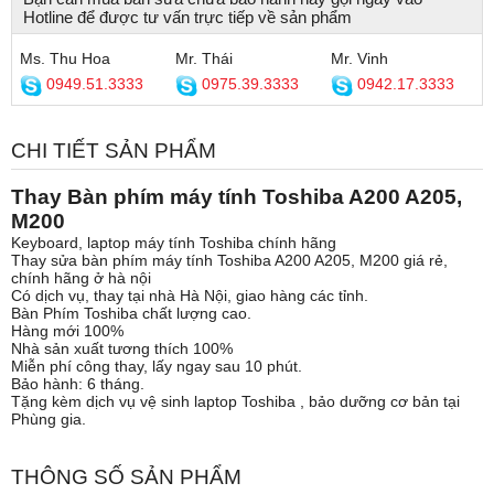
Hotline để được tư vấn trực tiếp về sản phẩm
Ms. Thu Hoa
Mr. Thái
Mr. Vinh
0949.51.3333
0975.39.3333
0942.17.3333
CHI TIẾT SẢN PHẨM
Thay Bàn phím máy tính Toshiba A200 A205,
M200
Keyboard, laptop máy tính Toshiba chính hãng
Thay sửa bàn phím máy tính Toshiba A200 A205, M200 giá rẻ,
chính hãng ở hà nội
Có dịch vụ, thay tại nhà Hà Nội, giao hàng các tỉnh.
Bàn Phím Toshiba chất lượng cao.
Hàng mới 100%
Nhà sản xuất tương thích 100%
Miễn phí công thay, lấy ngay sau 10 phút.
Bảo hành: 6 tháng.
Tặng kèm dịch vụ vệ sinh laptop Toshiba , bảo dưỡng cơ bản tại
Phùng gia.
THÔNG SỐ SẢN PHẨM