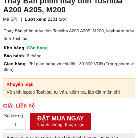
Thay Bàn phím máy tính Toshiba
A200 A205, M200
Mã SP:
|
Lượt xem:
2281 lượt
Thay Bàn phím máy tính Toshiba A200 A205, M200, keyboard máy
tính Toshiba
Kho hàng:
Còn hàng
Bảo hành:
6 tháng
Giao hàng:
Phí giao hàng và cài đặt : 30.000 VNĐ (Trong phạm vi
8km).
Khuyến mại:
Vệ sinh laptop Toshiba, tư vấn, kiểm tra, lắp đặt miễn phí
Giá: Liên hệ
Số lượng
ĐẶT MUA NGAY
Nhanh chóng, thuận tiện
Bạn cần mua bán sửa chữa bảo hành hãy gọi ngay vào