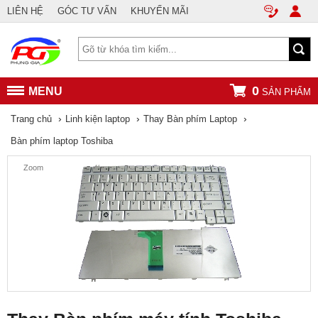
LIÊN HỆ
GÓC TƯ VẤN
KHUYẾN MÃI
0
MENU
SẢN PHẨM
›
›
›
Trang chủ
Linh kiện laptop
Thay Bàn phím Laptop
Bàn phím laptop Toshiba
Zoom