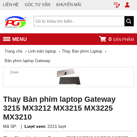
LIÊN HỆ
GÓC TƯ VẤN
KHUYẾN MÃI
0
MENU
SẢN PHẨM
›
›
›
Trang chủ
Linh kiện laptop
Thay Bàn phím Laptop
Bàn phím laptop Gateway
Zoom
Thay Bàn phím laptop Gateway
3215 MX3212 MX3215 MX3225
MX3210
Mã SP:
|
Lượt xem:
2221 lượt