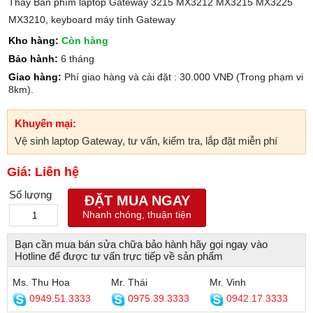
Thay Bàn phím laptop Gateway 3215 MX3212 MX3215 MX3225
MX3210, keyboard máy tính Gateway
Kho hàng:
Còn hàng
Bảo hành:
6 tháng
Giao hàng:
Phí giao hàng và cài đặt : 30.000 VNĐ (Trong phạm vi
8km).
Khuyến mại:
Vệ sinh laptop Gateway, tư vấn, kiểm tra, lắp đặt miễn phí
Giá: Liên hệ
Số lượng
ĐẶT MUA NGAY
Nhanh chóng, thuận tiện
Bạn cần mua bán sửa chữa bảo hành hãy gọi ngay vào
Hotline để được tư vấn trực tiếp về sản phẩm
Ms. Thu Hoa
Mr. Thái
Mr. Vinh
0949.51.3333
0975.39.3333
0942.17.3333