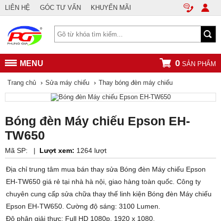
LIÊN HỆ
GÓC TƯ VẤN
KHUYẾN MÃI
0
MENU
SẢN PHẨM
›
›
Trang chủ
Sửa máy chiếu
Thay bóng đèn máy chiếu
Bóng đèn Máy chiếu Epson EH-
TW650
Mã SP:
|
Lượt xem:
1264 lượt
Địa chỉ trung tâm mua bán thay sửa Bóng đèn Máy chiếu Epson
EH-TW650 giá rẻ tại nhà hà nội, giao hàng toàn quốc. Công ty
chuyên cung cấp sửa chữa thay thế linh kiện Bóng đèn Máy chiếu
Epson EH-TW650. Cường độ sáng: 3100 Lumen.
Độ phân giải thực: Full HD 1080p, 1920 x 1080.