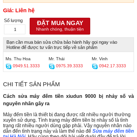
Giá: Liên hệ
Số lượng
ĐẶT MUA NGAY
Nhanh chóng, thuận tiện
Bạn cần mua bán sửa chữa bảo hành hãy gọi ngay vào
Hotline để được tư vấn trực tiếp về sản phẩm
Ms. Thu Hoa
Mr. Thái
Mr. Vinh
0949.51.3333
0975.39.3333
0942.17.3333
CHI TIẾT SẢN PHẨM
Cách sửa máy đếm tiền xiudun 9000 bị nhảy số và
nguyên nhân gây ra
Máy đếm tiền là thiết bị đang được rất nhiều người thường
xuyên sử dụng. Tình trạng máy đếm tiền bị nhảy số là tình
trạng rất nhiều người dùng gặp phải. Vậy nguyên nhân nào
dẫn đến tình trạng này và làm thế nào để
Sửa máy đếm tiền
tại Hà Nội
.
Hãy cùng theo dõi bài viết dưới đây để trả lời