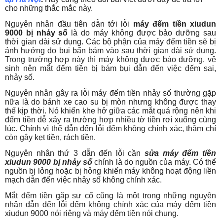
cho những thắc mắc này.
Nguyên nhân đầu tiên dẫn tới lỗi
máy đếm tiền xiudun
9000 bị nhảy số
là do máy không được bảo dưỡng sau
thời gian dài sử dụng. Các bộ phận của máy đếm tiền sẽ bị
ảnh hưởng do bụi bẩn bám vào sau thời gian dài sử dụng.
Trong trường hợp này thì máy không được bảo dưỡng, vệ
sinh nên mắt đếm tiền bị bám bụi dẫn đến việc đếm sai,
nhảy số.
Nguyên nhân gây ra lỗi máy đếm tiền nhảy số thường gặp
nữa là do bánh xe cao su bị mòn nhưng không được thay
thế kịp thời. Nó khiến khe hở giữa các mắt quá rộng nên khi
đếm tiền dễ xảy ra trường hợp nhiều tờ tiền rơi xuống cùng
lúc. Chính vì thế dẫn đến lỗi đếm không chính xác, thậm chí
còn gây kẹt tiền, rách tiền.
Nguyên nhân thứ 3 dẫn đến lỗi cần
sửa máy đếm tiền
xiudun 9000 bị nhảy số
chính là do nguồn của máy. Có thể
nguồn bị lỏng hoặc bị hỏng khiến máy không hoạt động liền
mạch dẫn đến việc nhảy số không chính xác.
Mắt đếm tiền gặp sự cố cũng là một trong những nguyên
nhân dẫn đến lỗi đếm không chính xác của máy đếm tiền
xiudun 9000 nói riêng và máy đếm tiền nói chung.