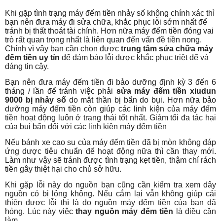
Khi gặp tình trạng máy đếm tiền nhảy số không chính xác thì
bạn nên đưa máy đi sửa chữa, khắc phục lỗi sớm nhất để
tránh bị thất thoát tài chính. Hơn nữa máy đếm tiền đóng vai
trò rất quan trọng nhất là liên quan đến vấn đề tiền nong.
Chính vì vậy bạn cần chọn được
trung tâm sửa chữa máy
đếm tiền uy tín
để đảm bảo lỗi được khắc phục triệt để và
đáng tin cậy.
Bạn nên đưa máy đếm tiền đi bảo dưỡng định kỳ 3 đến 6
tháng / lần để tránh việc phải
sửa
máy đếm tiền xiudun
9000 bị nhảy số
do mắt thần bị bẩn do bụi. Hơn nữa bảo
dưỡng máy đếm tiền còn giúp các linh kiện của máy đếm
tiền hoạt động luôn ở trạng thái tốt nhất. Giảm tối đa tác hại
của bụi bẩn đối với các linh kiện máy đếm tiền
Nếu bánh xe cao su của máy đếm tiền đã bị mòn không đáp
ứng dược tiêu chuẩn để hoạt động nữa thì cần thay mới.
Làm như vậy sẽ tránh được tình trạng kẹt tiền, thậm chí rách
tiền gây thiệt hại cho chủ sở hữu.
Khi gặp lỗi này do nguồn bạn cũng cần kiểm tra xem dây
nguồn có bị lỏng không. Nếu cắm lại vẫn không giúp cải
thiện được lỗi thì là do nguồn máy đếm tiền của bạn đã
hỏng. Lúc này việc
thay nguồn máy đếm tiền
là điều cần
làm.