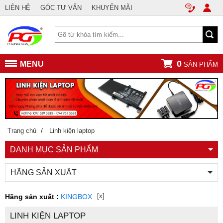
LIÊN HỆ
GÓC TƯ VẤN
KHUYẾN MÃI
0
MENU
SẢN PHẨM
/
Trang chủ
Linh kiện laptop
DANH MỤC SẢN PHẨM
HÃNG SẢN XUẤT
[x]
Hãng sản xuất :
KINGBOX
LINH KIỆN LAPTOP