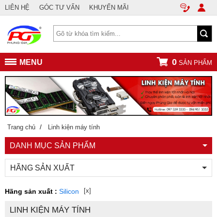
LIÊN HỆ
GÓC TƯ VẤN
KHUYẾN MÃI
0
MENU
SẢN PHẨM
/
Trang chủ
Linh kiện máy tính
DANH MỤC SẢN PHẨM
HÃNG SẢN XUẤT
[x]
Hãng sản xuất :
Silicon
LINH KIỆN MÁY TÍNH