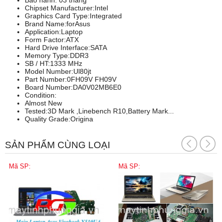
Bảo hành: 03 tháng
Chipset Manufacturer:Intel
Graphics Card Type:Integrated
Brand Name:forAsus
Application:Laptop
Form Factor:ATX
Hard Drive Interface:SATA
Memory Type:DDR3
SB / HT:1333 MHz
Model Number:Ul80jt
Part Number:0FH09V FH09V
Board Number:DA0V02MB6E0
Condition:
Almost New
Tested:3D Mark ,Linebench R10,Battery Mark...
Quality Grade:Origina
SẢN PHẨM CÙNG LOẠI
Mã SP:
Mã SP: