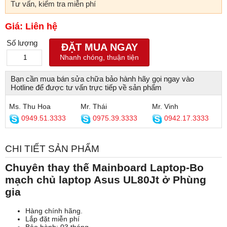
Tư vấn, kiểm tra miễn phí
Giá: Liên hệ
Số lượng
ĐẶT MUA NGAY
Nhanh chóng, thuận tiện
Bạn cần mua bán sửa chữa bảo hành hãy gọi ngay vào
Hotline để được tư vấn trực tiếp về sản phẩm
Ms. Thu Hoa
Mr. Thái
Mr. Vinh
0949.51.3333
0975.39.3333
0942.17.3333
CHI TIẾT SẢN PHẨM
Chuyên thay thế Mainboard Laptop-Bo
mạch chủ laptop Asus UL80Jt ở Phùng
gia
Hàng chính hãng.
Lắp đặt miễn phí