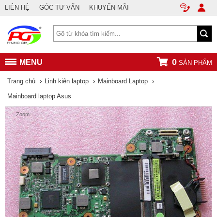
LIÊN HỆ
GÓC TƯ VẤN
KHUYẾN MÃI
0
MENU
SẢN PHẨM
›
›
›
Trang chủ
Linh kiện laptop
Mainboard Laptop
Mainboard laptop Asus
Zoom