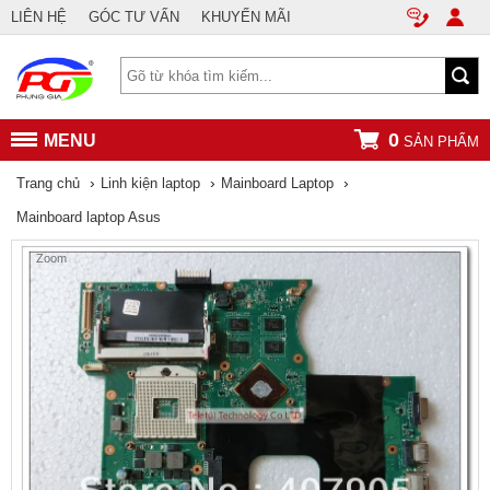
LIÊN HỆ
GÓC TƯ VẤN
KHUYẾN MÃI
0
MENU
SẢN PHẨM
›
›
›
Trang chủ
Linh kiện laptop
Mainboard Laptop
Mainboard laptop Asus
Zoom