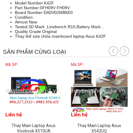
Model Number:K42F
Part Number:0FH09V FH09V
Board Number:DA0V02MB6E0
Condition:
Almost New
Tested:3D Mark ,Linebench R10,Battery Mark...
Quality Grade:Original
Thay thế sửa chữa mainboard laptop Asus K42F
SẢN PHẨM CÙNG LOẠI
Mã SP:
Mã SP:
Liên hệ
Liên hệ
Thay Main Laptop Asus
Thay Main Laptop Asus
Vivobook X510UA
X542UQ