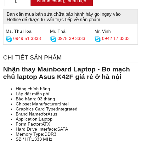
Nhanh chóng, thuận tiện
Bạn cần mua bán sửa chữa bảo hành hãy gọi ngay vào
Hotline để được tư vấn trực tiếp về sản phẩm
Ms. Thu Hoa
Mr. Thái
Mr. Vinh
0949.51.3333
0975.39.3333
0942.17.3333
CHI TIẾT SẢN PHẨM
Nhận thay Mainboard Laptop - Bo mạch
chủ laptop Asus K42F giá rẻ ở hà nội
Hàng chính hãng.
Lắp đặt miễn phí
Bảo hành: 03 tháng
Chipset Manufacturer:Intel
Graphics Card Type:Integrated
Brand Name:forAsus
Application:Laptop
Form Factor:ATX
Hard Drive Interface:SATA
Memory Type:DDR3
SB / HT:1333 MHz