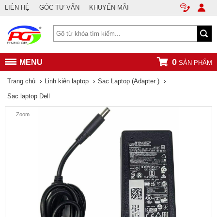
LIÊN HỆ
GÓC TƯ VẤN
KHUYẾN MÃI
0
MENU
SẢN PHẨM
›
›
›
Trang chủ
Linh kiện laptop
Sạc Laptop (Adapter )
Sạc laptop Dell
Zoom