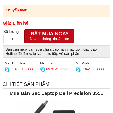
Khuyến mại:
Giá: Liên hệ
Số lượng
ĐẶT MUA NGAY
Nhanh chóng, thuận tiện
Bạn cần mua bán sửa chữa bảo hành hãy gọi ngay vào
Hotline để được tư vấn trực tiếp về sản phẩm
Ms. Thu Hoa
Mr. Thái
Mr. Vinh
0949.51.3333
0975.39.3333
0942.17.3333
CHI TIẾT SẢN PHẨM
Mua Bán Sạc Laptop Dell Precision 3551