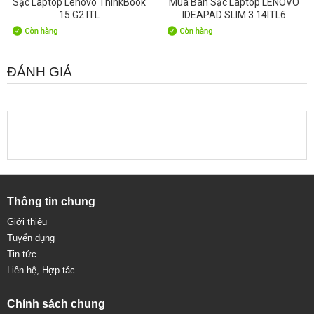
Sạc Laptop Lenovo ThinkBook
Mua Bán Sạc Laptop LENOVO
15 G2 ITL
IDEAPAD SLIM 3 14ITL6
ĐÁNH GIÁ
Thông tin chung
Giới thiệu
Tuyển dụng
Tin tức
Liên hệ, Hợp tác
Chính sách chung