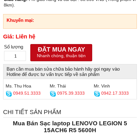
8km).
Khuyến mại:
Giá: Liên hệ
Số lượng
ĐẶT MUA NGAY
Nhanh chóng, thuận tiện
Bạn cần mua bán sửa chữa bảo hành hãy gọi ngay vào
Hotline để được tư vấn trực tiếp về sản phẩm
Ms. Thu Hoa
Mr. Thái
Mr. Vinh
0949.51.3333
0975.39.3333
0942.17.3333
CHI TIẾT SẢN PHẨM
Mua Bán Sạc laptop LENOVO LEGION 5
15ACH6 R5 5600H