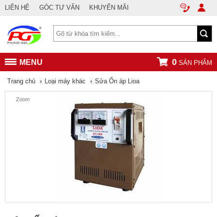
LIÊN HỆ
GÓC TƯ VẤN
KHUYẾN MÃI
0
MENU
SẢN PHẨM
›
›
Trang chủ
Loại máy khác
Sửa Ổn áp Lioa
Zoom