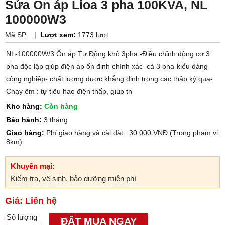
Sửa Ổn áp Lioa 3 pha 100KVA, NL
100000W3
Mã SP:
|
Lượt xem:
1773 lượt
NL-100000W/3 Ổn áp Tự Động khô 3pha -Điều chỉnh động cơ 3
pha độc lập giúp điện áp ổn định chính xác cả 3 pha-kiểu dàng
công nghiệp- chất lượng được khẳng định trong các thập kỷ qua-
Chạy êm : tự tiêu hao điện thấp, giúp th
Kho hàng:
Còn hàng
Bảo hành:
3 tháng
Giao hàng:
Phí giao hàng và cài đặt : 30.000 VNĐ (Trong phạm vi
8km).
Khuyến mại:
Kiểm tra, vệ sinh, bảo dưỡng miễn phí
Giá: Liên hệ
Số lượng
ĐẶT MUA NGAY