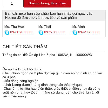
Nhanh chóng, thuận tiện
Bạn cần mua bán sửa chữa bảo hành hãy gọi ngay vào
Hotline để được tư vấn trực tiếp về sản phẩm
Ms. Thu Hoa
Mr. Thái
Mr. Vinh
0949.51.3333
0975.39.3333
0942.17.3333
CHI TIẾT SẢN PHẨM
Thông tin chi tiết Ổn áp Lioa 3 pha 100KVA, NL 100000W3
Ổn áp Tự Động khô 3pha
-Điều chỉnh động cơ 3 pha độc lập giúp điện áp ổn định chính xác
cả 3 pha
-kiểu dàng công nghiệp
- chất lượng được khẳng định trong các thập kỷ qua
-Chạy êm : tự tiêu hao điện thấp, giúp thiết bị điện chạy đủ công
suất nên phat huy tốt tính năng sử dụng ,dền cho thiết bị và tiết
kiệm điện năng.