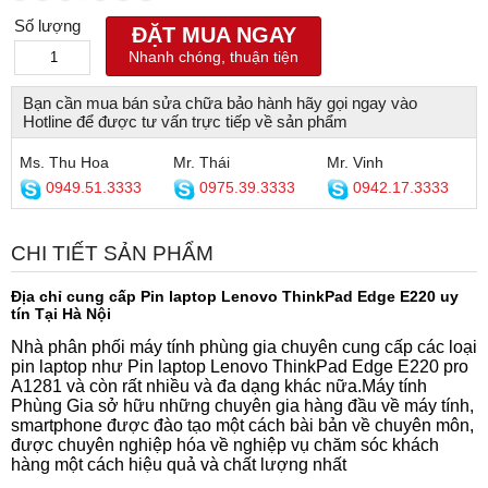
Số lượng
ĐẶT MUA NGAY
Nhanh chóng, thuận tiện
Bạn cần mua bán sửa chữa bảo hành hãy gọi ngay vào
Hotline để được tư vấn trực tiếp về sản phẩm
Ms. Thu Hoa
Mr. Thái
Mr. Vinh
0949.51.3333
0975.39.3333
0942.17.3333
CHI TIẾT SẢN PHẨM
Địa chỉ cung cấp Pin laptop
Lenovo ThinkPad Edge E220 uy
tín Tại Hà Nội
Nhà phân phối máy tính phùng gia chuyên cung cấp các loại
pin laptop như Pin laptop Lenovo ThinkPad Edge E220 pro
A1281 và còn rất nhiều và đa dạng khác nữa.Máy tính
Phùng Gia sở hữu những chuyên gia hàng đầu về máy tính,
smartphone được đào tạo một cách bài bản về chuyên môn,
được chuyên nghiệp hóa về nghiệp vụ chăm sóc khách
hàng một cách hiệu quả và chất lượng nhất