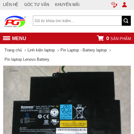
LIÊN HỆ
GÓC TƯ VẤN
KHUYẾN MÃI
0
MENU
SẢN PHẨM
›
›
›
Trang chủ
Linh kiện laptop
Pin Laptop - Battery laptop
Pin laptop Lenovo Battery
Zoom